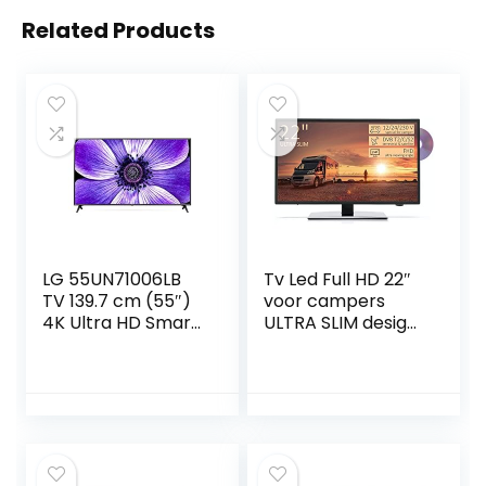
Related Products
LG 55UN71006LB
Tv Led Full HD 22″
TV 139.7 cm (55″)
voor campers
4K Ultra HD Smart
ULTRA SLIM design
TV Wi-Fi Black – LG
–
55UN71006LB, 139.7
dvd/Usb/Ci+/Hdmi
cm (55″), 3840 x
– 12/24/220 V –
2160 pixels, LED,
DVB-T2/S2/C –
Smart TV, Wi-Fi,
Vesa-aansluiting
Black