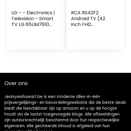
LG – – Electronics |
RCA RS42F2
Television – Smart
Android TV (42
TV LG 65UM7610
inch FHD
65″ 4K Ultra HD
1920x1080P Smart
LED WiFi Silver
TV met Google
Assistant),BT-
afstandsbediening
met microfoon,
ingebouwde
Chromecast,
HDMI, USB, WiFi,
Bluetooth, Triple
Over ons
Tuner (DVB-C / -
T2 / -S2)
Jeanyveshuwart.be is een moderne alles-in-één
prijsvergelijkings- en beoordelingswebsite die de beste deals
biedt die beschikbaar zijn op amazon en u op de hoogte
houdt via de laatst toegevoegde blogs. Alle afbeeldingen
zijn auteursrechtelijk beschermd door hun respectievelijke
eigenaren. Alle geciteerde inhoud is afgeleid van hun