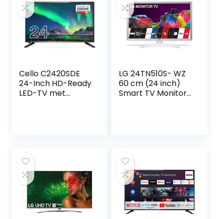
Cello C2420SDE
LG 24TN510S- WZ
24-Inch HD-Ready
60 cm (24 inch)
LED-TV met
Smart TV Monitor
Ingebouwde
LED HD (1366 x 768
DVBT2 S2
16:9 DVB-T2/C/S2
Drievoudige Tuner
WiFi Miracast 10W
2 x HDMI 1.4 1 x USB
2.0 optisch, LAN
RJ45 VESA 75 x
75), wit