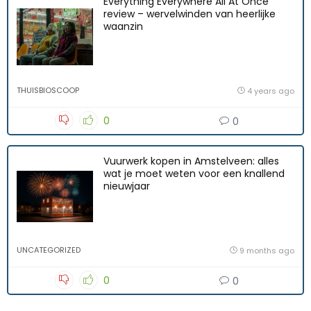
Everything Everywhere All At Once
review – wervelwinden van heerlijke
waanzin
THUISBIOSCOOP
4 years ago
0
0
Vuurwerk kopen in Amstelveen: alles
wat je moet weten voor een knallend
nieuwjaar
UNCATEGORIZED
9 months ago
0
0