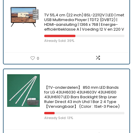
TV 55,4 cm (22 inch) BSL-22112V | LED | met
USB Multimedia Player | TDT2 (DVBT2) |
HDMI-aansluiting | 1366 x 768 | Energie-
efficiëntieklasse A | Voeding 12 V en 220 V
Already Sold: 39%
0
【TV-onderdelen】 850 mm LED Bands
for LG 43UH6030 43UH603V 43UH6100
43UH6107 LED Bars Backlight Strip Liner
Ruler Direct 43 inch Uhd 1 Bar 2 4 Type
【Vervangbaar】 (Color : 1Set-3 Piece)
Already Sold: 13%