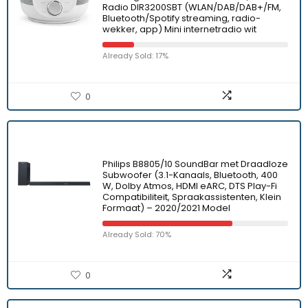
Radio DIR3200SBT (WLAN/DAB/DAB+/FM,
Bluetooth/Spotify streaming, radio-
wekker, app) Mini internetradio wit
Already Sold: 17%
0
Philips B8805/10 SoundBar met Draadloze
Subwoofer (3.1-Kanaals, Bluetooth, 400
W, Dolby Atmos, HDMI eARC, DTS Play-Fi
Compatibiliteit, Spraakassistenten, Klein
Formaat) – 2020/2021 Model
Already Sold: 70%
0