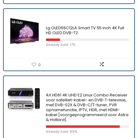
Lg OLED55C12LA Smart TV 55 inch 4K Full
HD OLED DVB-T2
Already Sold: 17%
0
AX HD61 4K UHD E2 Linux Combo Receiver
voor satelliet-kabel- en DVB-T-televisie,
met DVB-S2X & DVB-C/T-tuner, PVR
opnamefunctie, IPTV, HDR, met HDMI-
kabel [voorgeprogrammeerd voor Astra
& Hotbird]
Already Sold: 89%