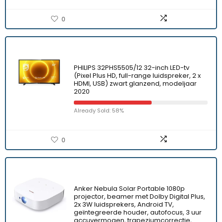
0
PHILIPS 32PHS5505/12 32-inch LED-tv
(Pixel Plus HD, full-range luidspreker, 2 x
HDMI, USB) zwart glanzend, modeljaar
2020
Already Sold: 58%
0
Anker Nebula Solar Portable 1080p
projector, beamer met Dolby Digital Plus,
2x 3W luidsprekers, Android TV,
geïntegreerde houder, autofocus, 3 uur
accuvermogen, trapeziumcorrectie,