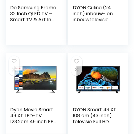
De Samsung Frame
DYON Culina (24
32 Inch QLED TV –
inch) inbouw- en
Smart TV & Art In
inbouwtelevisie
One, Alexa
(Triple Tuner (DVB-
Ingebouwd, Slim
C/-S2/T2), USB-
Custom Stand &
mediaspeler)
Wall Mount, Stream
al uw favoriete
shows, frame kan
worden aangepast
– QE32LS03TCUXXU
Dyon Movie Smart
DYON Smart 43 XT
49 XT LED-TV
108 cm (43 inch)
123.2cm 49 inch EEK
televisie Full HD
G (A – G) DVB-T2,
Smart TV, HD Triple
DVB-C, DVB-S,
Tuner (DVB-C/-