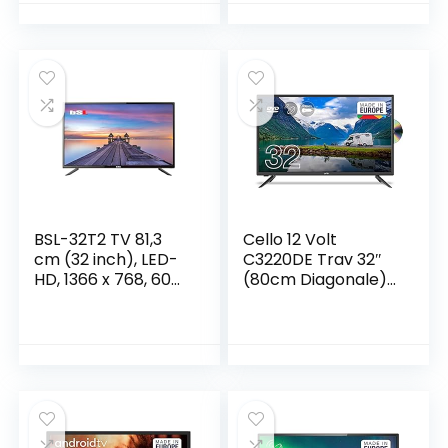
Backlight Strip Liner
Ruler Direct 43 inch
Uhd 1 Bar 2 4 Type
【Vervangbaar】
(Color : 1Set-3
Piece)
BSL-32T2 TV 81,3
Cello 12 Volt
cm (32 inch), LED-
C3220DE Trav 32″
HD, 1366 x 768, 60
(80cm Diagonale)
Hz, USB | DVBT2 |
Traveller HD Ready
DVB-S2 |
LED Digital TV mit
Ci+|mYPbPr| HDMI
eingebautem DVD
x3
Player, DVBT2 S2
Triple Tuner und
12V/24V für
Wohnmobil, Truck,
LKW