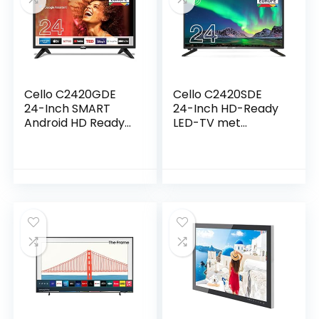
Cello C2420GDE
Cello C2420SDE
24-Inch SMART
24-Inch HD-Ready
Android HD Ready
LED-TV met
LED-TV met
Ingebouwde DVBT2
Google Assistant,
S2 Drievoudige
Google
Tuner
Chromecast,
Google Play Store,
Prime Video, Netflix