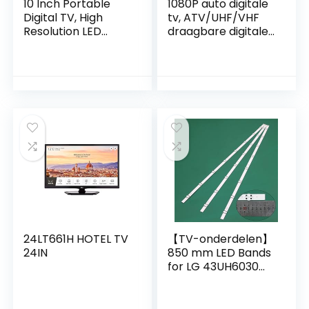
10 Inch Portable
1080P auto digitale
Digital TV, High
tv, ATV/UHF/VHF
Resolution LED
draagbare digitale
1080P HD HDMI TV
tv, 14 inch
with 1500mah
draagbare LED-
Rechargeable
monitor met
Batteries and 12V
stereoluidsprekers,
Cigarette Lighter
autotelevisie voor
Video Player for
slaapkamer,
Bedroom, Kitchen,
keuken, caravan
Caravan, Car.
(Black)
24LT661H HOTEL TV
【TV-onderdelen】
24IN
850 mm LED Bands
for LG 43UH6030
43UH603V
43UH6100
43UH6107 LED Bars