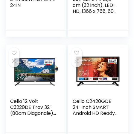
24IN
cm (32 inch), LED-
HD, 1366 x 768, 60
Hz, USB | DVBT2 |
DVB-S2 |
Ci+|mYPbPr| HDMI
x3
Cello 12 Volt
Cello C2420GDE
C3220DE Trav 32″
24-Inch SMART
(80cm Diagonale)
Android HD Ready
Traveller HD Ready
LED-TV met
LED Digital TV mit
Google Assistant,
eingebautem DVD
Google