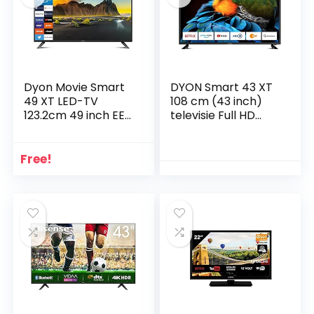
Dyon Movie Smart
DYON Smart 43 XT
49 XT LED-TV
108 cm (43 inch)
123.2cm 49 inch EEK
televisie Full HD
G (A – G) DVB-T2,
Smart TV, HD Triple
DVB-C, DVB-S,
Tuner (DVB-C/-
UHD, Smart TV,
S2/-T2), Prime
Free!
WLA
Video, Netflix &
HbbTV) [modeljaar
2020]