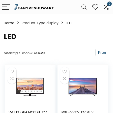
0
Home
Product Type display
‎LED
‎LED
Filter
Showing 1–12 of 36 results
24LT661H HOTEL TV
BSL-32T2 TV 81,3