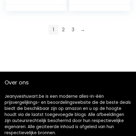
REPRODUCTOR
Media Player via
MULTIMEDIA
USB 2.0)
1
2
3
→
Over ons
Jeanyveshuwart.be is een moderne alles-in-één
prijsvergelijkings- en beoordelingswebsite die de beste deals
biedt die beschikbaar zijn op amazon en u op de hoogte
houdt via de laatst toegevoegde blogs. Alle afbeeldingen
zijn auteursrechtelijk beschermd door hun respectievelijke
eigenaren. Alle geciteerde inhoud is afgeleid van hun
respectievelijke bronnen.