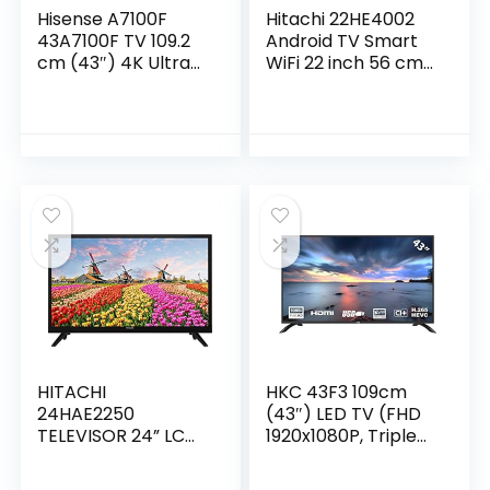
Hisense A7100F
Hitachi 22HE4002
43A7100F TV 109.2
Android TV Smart
cm (43″) 4K Ultra
WiFi 22 inch 56 cm
HD Smart TV Wi-Fi
Full HD LED TV
Black – Hisense
DVB-S2/C/T2 – [12
A7100F 43A7100F,
V en 220 Volt
109.2 cm (43″),
gebruik mogelijk –
3840 x 2160 pixels,
ook ideaal voor op
LED, Smart TV, Wi-
de camping
Fi, Black
HITACHI
HKC 43F3 109cm
24HAE2250
(43″) LED TV (FHD
TELEVISOR 24” LCD
1920x1080P, Triple
LED HD READY HDMI
Tuner (DVB-C/-
USB GRABADOR Y
S2/-T2),CI+, HDMI,