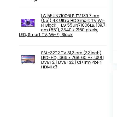
LG 55UN71006LB TV 139.7 cm
(55") 4K Ultra HD Smart TV Wi-
Fi Black - LG 55UN71006LB, 139.7
cm (55"), 3840 x 2160 pixels,
LED, Smart TV, Wi-Fi, Black
BSL-32T2 TV 81,3 cm (32 inch),
LED-HD, 1366 x 768, 60 Hz, USB |
DVBT2 | DVB-S2 | Ci+|mYPbPr|
HDMI x3