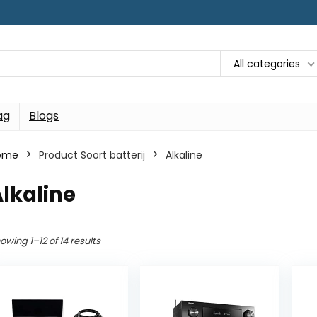
All categories
ag
Blogs
ome
Product Soort batterij
‎Alkaline
Alkaline
owing 1–12 of 14 results