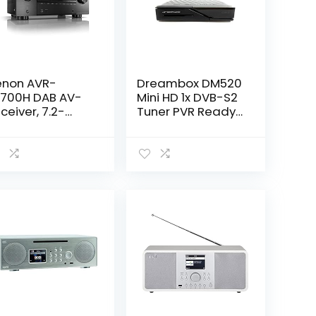
non AVR-
Dreambox DM520
700H DAB AV-
Mini HD 1x DVB-S2
ceiver, 7.2-
Tuner PVR Ready
naals hifi-
Full HD 1080p
rsterker, DAB+,
H.265 Linux
exa compatibel,
Receiver
HDMI-Ingangen
 2 Uitgangen,
 Video,
uetooth,
ziekstreaming,
lby Atmos,
OS Multiroom –
art