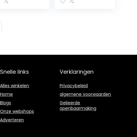
mpatibel, 5
Bluetooth,
MI-Ingangen,
wekkerfunctie,
uetooth & WLAN,
Spotify Connect),
B + Radio,
bruin
ziekstreaming,
rPlay 2, HEOS
ltiroom – Zwart
Snelle links
Verklaringen
Alles winkelen
Privacybeleid
Home
algemene voorwaarden
Blogs
Gelieerde
openbaarmaking
Onze webshops
Adverteren