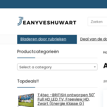
Search
for:
Bladeren door rubrieken
Deal van de d
Productcategorieën
H
‎
Select a category
Topdeals!!
Sh
T4tec -BRITISH ontworpen 50"
Full HD LED TV, Freeview HD,
Zwart (Energie Klasse G)