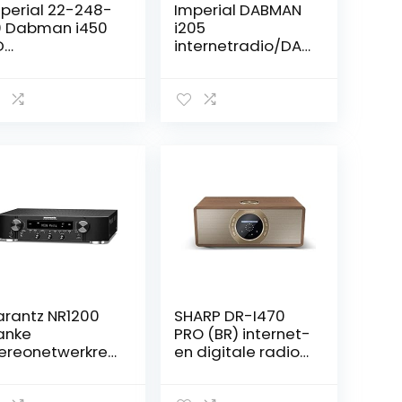
perial 22-248-
Imperial DABMAN
 Dabman i450
i205
D
internetradio/DAB
ternet-/DAB+
+ (stereo geluid,
dio (2.1 geluid,
FM, WLAN, LAN,
uetooth,
Bluetooth,
ternet/DAB+/DA
streamingdienste
UKW, WLAN, LAN,
n (Spotify,
, USB, Aux In,
Napster UVM.) incl.
ne-Out, incl.
voeding) wit
eding) zilverwit
rantz NR1200
SHARP DR-I470
anke
PRO (BR) internet-
ereonetwerkrec
en digitale radio
ver en Hifi-
(DAB/DAB+/FM
rsterker, Alexa
met RDS, Wi-Fi,