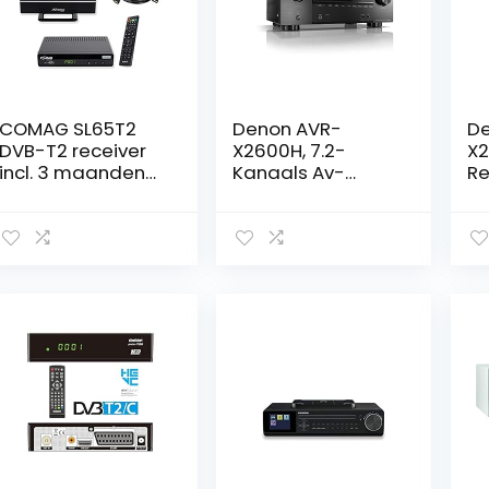
COMAG SL65T2
Denon AVR-
De
DVB-T2 receiver
X2600H, 7.2-
X2
incl. 3 maanden
Kanaals Av-
Re
gratis Freenet TV
Receiver, Hifi
ka
(privézender in
Versterker, Alexa
ve
HD), PVR Ready,
Compatibel, 8
Al
Full-HD, HDMI,
HDMIi-Ingangen
6 
SCART,
En 2 Uitgangen,
en
mediaspeler, USB
Bluetooth En Wifi,
8K
2.0, 12V geschikt,
Muziekstreaming,
Bl
2m HDMI-kabel
Dolby Atmos,
Mu
en DVB-T2
Airplay 2, Heos
Do
kamerantenne
Multiroom, Zwar
HE
Zw