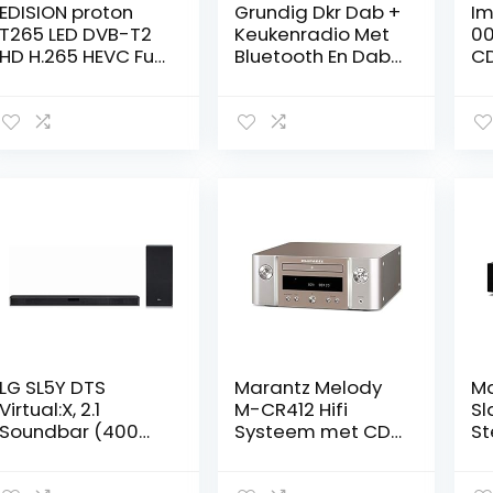
EDISION proton
Grundig Dkr Dab +
Im
T265 LED DVB-T2
Keukenradio Met
00
HD H.265 HEVC Full
Bluetooth En Dab
C
HD Hybrid FTA
+ Ontvangst
In
Receiver HDTV
Dab+, Cd Zwart
Ra
DVB-T2/DVB-C
bl
(DISPLAY, HDMI,
in
SCART, S/PDIF, USB
B/
2.0)
CD
Li
vo
LG SL5Y DTS
Marantz Melody
Ma
Virtual:X, 2.1
M-CR412 Hifi
Sl
Soundbar (400W
Systeem met CD-
St
met draadloze
Speler, Versterker
ei
subwoofer),
met Dab+/FM-
Ve