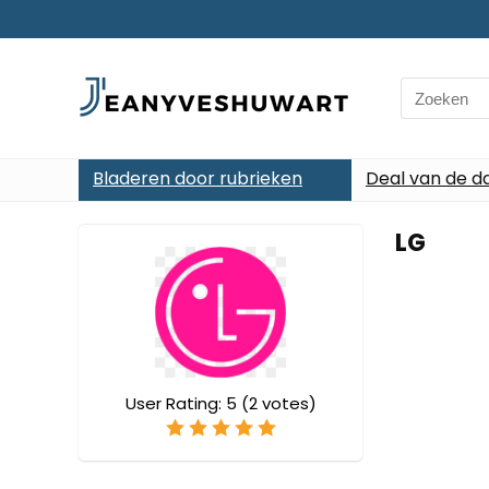
Search
for:
Bladeren door rubrieken
Deal van de d
LG
User Rating:
5
(
2
votes)