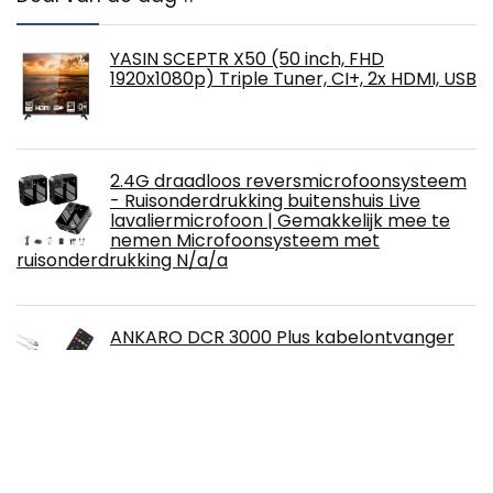
YASIN SCEPTR X50 (50 inch, FHD
1920x1080p) Triple Tuner, CI+, 2x HDMI, USB
2.4G draadloos reversmicrofoonsysteem
- Ruisonderdrukking buitenshuis Live
lavaliermicrofoon | Gemakkelijk mee te
nemen Microfoonsysteem met
ruisonderdrukking N/a/a
ANKARO DCR 3000 Plus kabelontvanger
voor kabeltelevisie met PVR
opnamefunctie, AAC-LC & Timeshift,
digitale tv-ontvanger, 1080p Full HD –
HDTV, DVB-C, HDMI, SCART, kabel, USB +
aansluitkabel wit