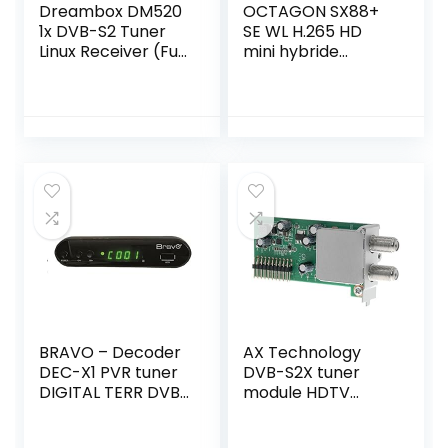
Dreambox DM520
OCTAGON SX88+
1x DVB-S2 Tuner
SE WL H.265 HD
Linux Receiver (Full
mini hybride
HD 1080p)
ontvanger C/T2+
Smart IPTV Box
zwart – DVB-
C/DVBT 2, USB-
recorder,
mediaspeler, LAN,
WLAN, gratis
HDMI-kabel, 12 V
voor camping, IR-
ontvanger
BRAVO – Decoder
AX Technology
DEC-X1 PVR tuner
DVB-S2X tuner
DIGITAL TERR DVB-
module HDTV
TT2
SatTuner FULL HD
voor AX 4K Box