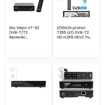
Sky Vision VT-92
EDISION proton
DVB-T/T2
T265 LED DVB-T2
Reciever,
HD H.265 HEVC Full
ontvangst van alle
HD Hybrid FTA
vrije SD en HD
Receiver HDTV
DVB-T2-zender,
DVB-T2/DVB-C
digitaal, Full HD
(DISPLAY, HDMI,
1080p, HDMI,
SCART, S/PDIF, USB
SCART,
2.0)
mediaspeler, USB
2.0, zwart