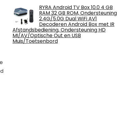
RYRA Android TV Box 10.0 4 GB
RAM 32 GB ROM, Ondersteuning
2.4G/5.0G Dual WiFi AV1
Decoderen Android Box met IR
Afstandsbediening, Ondersteuning HD
MI/AV/Optische Out en USB
Muis/Toetsenbord
me
id