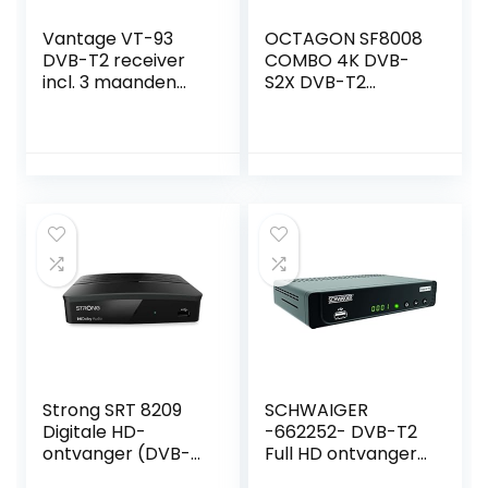
Vantage VT-93
OCTAGON SF8008
DVB-T2 receiver
COMBO 4K DVB-
incl. 3 maanden
S2X DVB-T2
gratis Freenet TV
Multistream UHD
(privézender in
HD), PVR Ready,
Digital, Full HD
1080p, HDMI,
mediaspeler, USB
2.0, 12V geschikt,
SCART ADPATER,
1,5m SCART kabel
Strong SRT 8209
SCHWAIGER
Digitale HD-
-662252- DVB-T2
ontvanger (DVB-
Full HD ontvanger
T2, HDMI, USB-
FTA Freenet TV