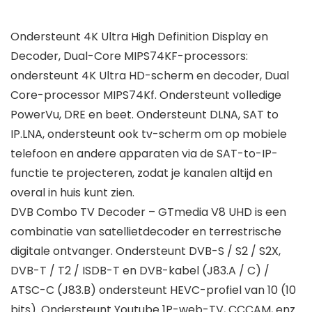
Ondersteunt 4K Ultra High Definition Display en
Decoder, Dual-Core MIPS74KF-processors:
ondersteunt 4K Ultra HD-scherm en decoder, Dual
Core-processor MIPS74Kf. Ondersteunt volledige
PowerVu, DRE en beet. Ondersteunt DLNA, SAT to
IP.LNA, ondersteunt ook tv-scherm om op mobiele
telefoon en andere apparaten via de SAT-to-IP-
functie te projecteren, zodat je kanalen altijd en
overal in huis kunt zien.
DVB Combo TV Decoder – GTmedia V8 UHD is een
combinatie van satellietdecoder en terrestrische
digitale ontvanger. Ondersteunt DVB-S / S2 / S2X,
DVB-T / T2 / ISDB-T en DVB-kabel (J83.A / C) /
ATSC-C (J83.B) ondersteunt HEVC-profiel van 10 (10
bits). Ondersteunt Youtube 1P-web-TV, CCCAM, enz.