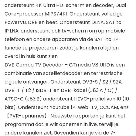
ondersteunt 4K Ultra HD-scherm en decoder, Dual
Core-processor MIPS74Kf. Ondersteunt volledige
PowerVu, DRE en beet. Ondersteunt DLNA, SAT to
IP.LNA, ondersteunt ook tv-scherm om op mobiele
telefoon en andere apparaten via de SAT-to-IP-
functie te projecteren, zodat je kanalen altijd en
overal in huis kunt zien.
DVB Combo TV Decoder – GTmedia V8 UHD is een
combinatie van satellietdecoder en terrestrische
digitale ontvanger. Ondersteunt DVB-S / S2 / S2X,
DVB-T / T2 / ISDB-T en DVB-kabel (J83.A / C) /
ATSC-C (J83.B) ondersteunt HEVC-profiel van 10 (10
bits). Ondersteunt Youtube 1P-web-TV, CCCAM, enz.
【PVR-opnames】 Nieuwste rapporten: je kunt het
programma dat je wilt opnemen in live, terwijl je
andere kanalen ziet. Bovendien kun je via de 7-