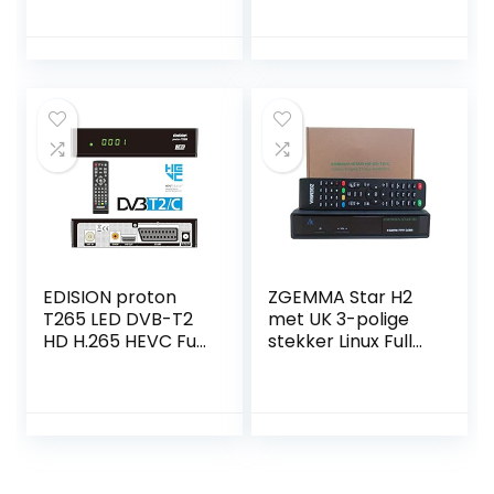
recorder, SCART,
Antenne
HEVC) zwart
terrestrische
digitale ontvanger
HDMI Scart USB
LAN Mediaspeler
Dolby Surround
IRDETO 1080p
EDISION proton
ZGEMMA Star H2
T265 LED DVB-T2
met UK 3-polige
HD H.265 HEVC Full
stekker Linux Full
HD Hybrid FTA
HD FTA Combo
Receiver HDTV
receiver
DVB-T2/DVB-C
(DISPLAY, HDMI,
SCART, S/PDIF, USB
2.0)