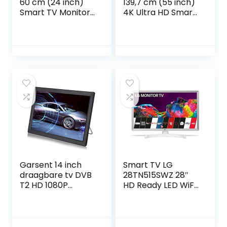
60 cm (24 inch)
139,7 cm (55 inch)
Smart TV Monitor
4K Ultra HD Smart
LED HD (1366 x 768
TV WiFi zwart
16:9 DVB-T2/C/S2
WiFi Miracast 10W
2 x HDMI 1.4 1 x USB
2.0 optisch, LAN
RJ45 VESA 75 x
75), wit
Garsent 14 inch
Smart TV LG
draagbare tv DVB
28TN515SWZ 28″
T2 HD 1080P
HD Ready LED WiFi
resolutie scherm
Wit
digitale tv audio
video multimedia
speler voor buiten