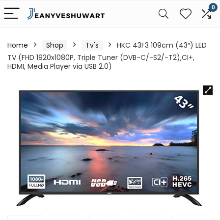
0
Home
Shop
Tv's
HKC 43F3 109cm (43″) LED
TV (FHD 1920x1080P, Triple Tuner (DVB-C/-S2/-T2),CI+,
HDMI, Media Player via USB 2.0)