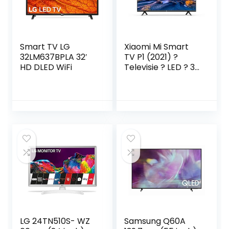
Smart TV LG
Xiaomi Mi Smart
32LM637BPLA 32′
TV P1 (2021) ?
HD DLED WiFi
Televisie ? LED ? 32
Inch ? HD ? New
Frameless Design
– Android 9.0 ?
Google Assistant ?
Ingebouwde
Chromecast ? 3
HDMI ? 2 USB
LG 24TN510S- WZ
Samsung Q60A