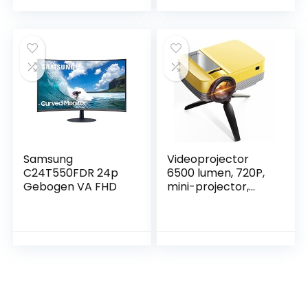
720P, Draagbare
HD versterkte
Lichtgewicht
draagbare
Projector voor Film,
projector
Smartphone, iOS,
compatibel met
Home Cinema,
tv-stick
HDMI, USB, TV Stick
smartphone en
tablet HDMI USB,
thuisbioscoop
beamer.
Samsung
Videoprojector
C24T550FDR 24p
6500 lumen, 720P,
Gebogen VA FHD
mini-projector,
draagbaar, met
statief,
thuisbioscoop,
Yefound Q6, voor
TV
stick/HD/USB/AV/P
S4/laptop