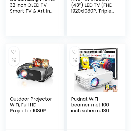
32 Inch QLED TV –
(43″) LED TV (FHD
Smart TV & Art In
1920x1080P, Triple
One, Alexa
Tuner (DVB-C/-
Ingebouwd, Slim
S2/-T2),CI+, HDMI,
Custom Stand &
Media Player via
Wall Mount, Stream
USB 2.0)
al uw favoriete
shows, frame kan
worden aangepast
– QE32LS03TCUXXU
Outdoor Projector
Puxinat WiFi
WiFi, Full HD
beamer met 100
Projector 1080P
inch scherm, 180
Ondersteund, 6500
ANSI helderheid
Lumen, 9000: 1
[meer dan 7500
Contrast, Native
lumen] 1080p Full