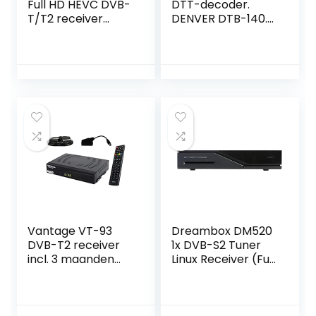
Full HD HEVC DVB-
DTT-decoder.
T/T2 receiver
DENVER DTB-140.
(H.265, HDTV, HDMI
Terrestrische
met kabel,
ontvanger/tv-
kaartloos Irdeto-
tuner Full HD Dolby
toegangssysteem
digitale
voor Freenet TV,
meerkleurige
mediaspeler, PVR
audio
Ready, USB 2.0, 12V,
antenne) zwart
Vantage VT-93
Dreambox DM520
DVB-T2 receiver
1x DVB-S2 Tuner
incl. 3 maanden
Linux Receiver (Full
gratis Freenet TV
HD 1080p)
(privézender in
HD), PVR Ready,
Digital, Full HD