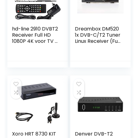
hd-line 2910 DVBT2
Dreambox DM520
Receiver Full HD
1x DVB-C/T2 Tuner
1080P 4K voor TV (
Linux Receiver (Full
HEVC/H.265 HDMI
HD 1080p)
SCART, USB 2.0,
DVBT-2, DVB-T2,
DVB T2, DVBT 2 ),
reeciver, Resiver,
ontvanger, zwart,
Echosat 20910 S,
2910echo
Xoro HRT 8730 KIT
Denver DVB-T2