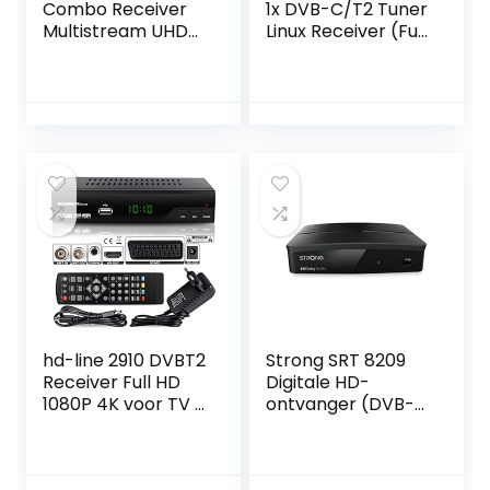
Combo Receiver
1x DVB-C/T2 Tuner
Multistream UHD
Linux Receiver (Full
(2160p, 1x DVB-S2X,
HD 1080p)
1x DVB-T2/C, 2x
USB 2.0, HDMI 2.0,
LAN, Card Reader
CA, LED Display, IR,
SPDIF, RS232,
YouTube, DLNA)
hd-line 2910 DVBT2
Strong SRT 8209
Receiver Full HD
Digitale HD-
1080P 4K voor TV (
ontvanger (DVB-
HEVC/H.265 HDMI
T2, HDMI, USB-
SCART, USB 2.0,
recorder, SCART,
DVBT-2, DVB-T2,
HEVC) zwart