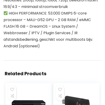
resoluties: 2160p, 1080p, 1080i, 720p, beeldformaten:
16:9/4:3 – minimaal stroomverbruik
HIGH PERFORMANCE: 53.000 DMIPS 6-core
processor – MALI-G52 GPU – 2 GB RAM / eMMC
FLASH 16 GB – DreamOS – Linux System /
Webbrowser / IPTV / Plugin Services / IR
afstandsbediening, geschikt voor multiboots bijv.
Android (optioneel)
Related Products