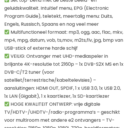
Set top-beha met de beste beeld- en
geluidskwaliteit. Intuïtief menu, EPG (Electronic
Program Guide), teletekt, meertalig menu: Duits,
Engels, Russisch, Spaans en nog veel meer
Multifunctioneel formaat: mp3, ogg, aac, flac, mkv,
mp4, mpg, datum, vob, ts,mov, m2ts,flv, jpg, bmp van
USB-stick of externe harde schijf
VEILIG: Ontvanger met UHD-mediaspeler in
briljante 4K-resolutie tot 2160p – 1x DVB-S2X MS en 1x
DVB-C/T2 tuner (voor
satelliet/terrestrische/kabeltelevisies) –
aansluitingen: HDMI OUT, SPDIF, 1 x USB 3.0, 1x USB 2.0,
1x LAN (Gigabit), 1 x kaartlezer, 1x SD-kaartlezer
HOGE KWALITEIT ONTWERP: vrije digitale
TV/HDTV-/UHDTV-/radio-programma’s – geschikt
voor multiroom met andere e2 ontvangers – TV-