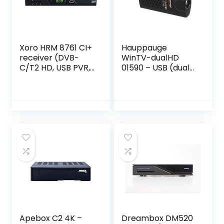
Xoro HRM 8761 CI+
Hauppauge
receiver (DVB-
WinTV-dualHD
C/T2 HD, USB PVR,
01590 – USB (dual)
LAN) zwart
2x TV-tuner –
gelijktijdig tv kijken
en opnemen DVB-
T2 HD, DVB-C HD,
DVB-T voor laptop
of pc
Apebox C2 4K –
Dreambox DM520