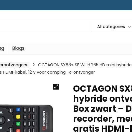
All categories
ag
Blogs
herontvangers
OCTAGON SX88+ SE WL H.265 HD mini hybride 
is HDMI-kabel, 12 V voor camping, IR-ontvanger
OCTAGON SX8
hybride ontv
Box zwart – 
recorder, me
gratis HDMI-