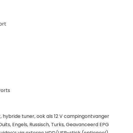
ort
Ports
r, hybride tuner, ook als 12 V campingontvanger
t Duits, Engels, Russisch, Turks, Geavanceerd EPG
video’s via externe HDD/USB-stick (optioneel)