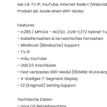
wie z.B. TV IP, YouTube, Internet Radio+ (Webr
Produkt ab. Sowie einen WiFi-Modul.
Features:
– H.265 / MPEG4 – HD/SD , DVB-C/T2 Hybrid-T
– Kabelfernsehen & terrestrisches Fernsehen
– BlindScan (Blindsuche) Support
– TV IP
– m3u, YouTube
– USB 2.0 Anschlüsse
– Fest verbautes WiFi-Modul (150Mbit WLAN ei
– 4-stelliges 7-Segment Display
– E2 (Enigma2) Setting Support
Technische Daten:
– Linux OS Betriebssystem