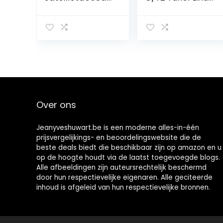
r, DVB-S / S2 /
Receiver (Full HD
S2X + T / T2 /
1080p)
kabel,
ondersteuning
ATSC-C / ISDBT
Ultra / H.265 /
Main 10 / PVR
Timeshift /
kaartlezer
Smart
Over ons
Card/SCART/Wi
-Fi
Jeanyveshuwart.be is een moderne alles-in-één
prijsvergelijkings- en beoordelingswebsite die de
beste deals biedt die beschikbaar zijn op amazon en u
op de hoogte houdt via de laatst toegevoegde blogs.
Alle afbeeldingen zijn auteursrechtelijk beschermd
door hun respectievelijke eigenaren. Alle geciteerde
inhoud is afgeleid van hun respectievelijke bronnen.