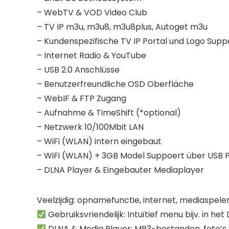
– WebTV & VOD Video Club
– TV IP m3u, m3u8, m3u8plus, Autoget m3u
– Kundenspezifische TV IP Portal und Logo Supp
– Internet Radio & YouTube
– USB 2.0 Anschlüsse
– Benutzerfreundliche OSD Oberfläche
– WebIF & FTP Zugang
– Aufnahme & TimeShift (*optional)
– Netzwerk 10/100Mbit LAN
– WiFi (WLAN) intern eingebaut
– WiFi (WLAN) + 3GB Model Suppoert über USB 
– DLNA Player & Eingebauter Mediaplayer
Veelzijdig: opnamefunctie, internet, mediaspele
Gebruiksvriendelijk: Intuïtief menu bijv. in he
DLNA & Media Player: MP3-bestanden, foto’s, 