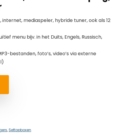
r
 internet, mediaspeler, hybride tuner, ook als 12
ïtief menu bijv. in het Duits, Engels, Russisch,
P3-bestanden, foto’s, video’s via externe
l)
gers
,
Settopboxen