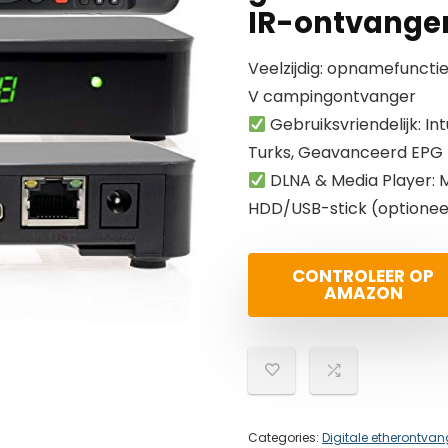
IR-ontvange
Veelzijdig: opnamefunctie,
V campingontvanger
Gebruiksvriendelijk: Intu
Turks, Geavanceerd EPG
DLNA & Media Player: M
HDD/USB-stick (optionee
CONTROLEER OP
AMAZON
Categories:
Digitale etherontvan