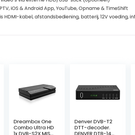
IPTV, iOS & Android App, YouTube, Opname & TimeShift
 HDMI-kabel, afstandsbediening, batterij, 12V voeding, i
Dreambox One
Denver DVB-T2
Combo Ultra HD
DTT-decoder.
1x DVB-S2X MIS
DENVER DTB-140.