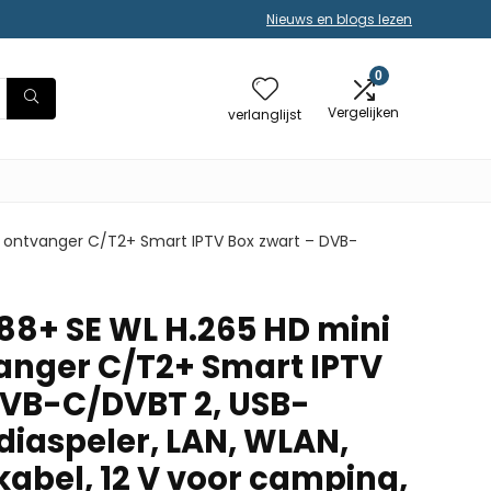
Nieuws en blogs lezen
0
Vergelijken
verlanglijst
ontvanger C/T2+ Smart IPTV Box zwart – DVB-
8+ SE WL H.265 HD mini
anger C/T2+ Smart IPTV
DVB-C/DVBT 2, USB-
diaspeler, LAN, WLAN,
kabel, 12 V voor camping,