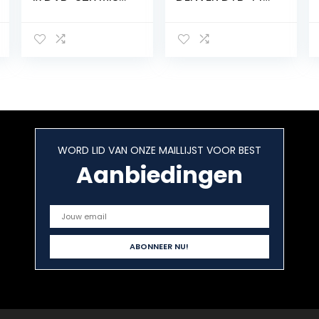
1xDVB-C/T2
Terrestrische
Tuner 4K 2160p
ontvanger/tv-
E2 Linux Dual WiFi
tuner Full HD
H.265 HEVC
Dolby digitale
meerkleurige
audio
WORD LID VAN ONZE MAILLIJST VOOR BEST
Aanbiedingen