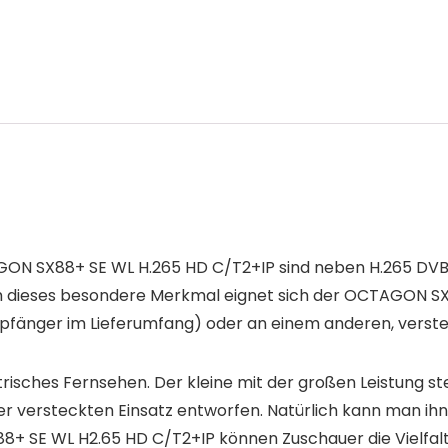
ON SX88+ SE WL H.265 HD C/T2+IP sind neben H.265 DVB
urch dieses besondere Merkmal eignet sich der OCTAGON 
pfänger im Lieferumfang) oder an einem anderen, verste
risches Fernsehen. Der kleine mit der großen Leistung ste
er versteckten Einsatz entworfen. Natürlich kann man ihn
8+ SE WL H2.65 HD C/T2+IP können Zuschauer die Vielfalt