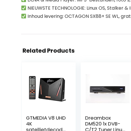
NIEUWSTE TECHNOLOGIE: Linux OS, Stalker & 
Inhoud levering: OCTAGON SX88+ SE WL, gratis
Related Products
GTMEDIA V8 UHD
Dreambox
4K
DM520 1x DVB-
satellietdecode
C/T2 Tuner Linux