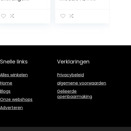
(DVB-T2, HDMI,
SatTuner FULL HD
USB-recorder,
voor AX 4K Box
SCART, HEVC)
HD51
zwart
Snelle links
Verklaringen
Alles winkelen
Privacybeleid
Home
algemene voorwaarden
Blogs
Gelieerde
openbaarmaking
Onze webshops
Adverteren