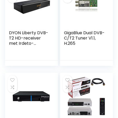
DYON Liberty DVB-
GigaBlue Dual DVB-
T2 HD-receiver
C/T2 Tuner V1.1,
met Irdeto-
H.265
resolutie (freenet
TV, H.265/HEVC,
HDMI, USB, LAN)
zwart