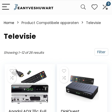
0
Home
Product Compatibele apparaten
‎Televisie
‎Televisie
Filter
Showing 1–12 of 26 results
Anadol ADX 111c Full
DigiQuest