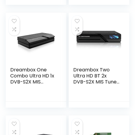
Dreambox One
Dreambox Two
Combo Ultra HD 1x
Ultra HD BT 2x
DVB-S2X MIS
DVB-S2X MIS Tuner
1xDVB-C/T2 Tuner
4K 2160p E2 Linux
4K 2160p E2 Linux
Dual Wifi H.265
Dual WiFi H.265
HEVC