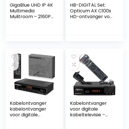
GigaBlue UHD IP 4K
HB-DIGITAL Set:
Multimedia
Opticum AX C100s
Mulitroom – 2160P
HD-ontvanger voor
Digital Ultra HD
digitale
Receiver – DVB-
kabeltelevisie
S2X Tuner,
(HDMI, SCART, USB
Multistream –
2.0, mediaspeler) +
HDMI, SD-
HDMI-kabel
kaartlezer, Astra
vooraf
geïnstalleerd, USB
3.0, internetradio,
HDR10, incl. HDMI-
kabel
Kabelontvanger
Kabelontvanger
kabelontvanger
voor digitale
voor digitale
kabeltelevisie –
kabeltelevisie 2990
DVB-C (HDTV,
Combo DVB-C
DVB-C / C2, DVB-