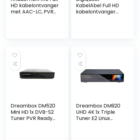
HD kabelontvanger
KabelAbel Full HD
met AAC-LC, PVR
kabelontvanger
opnamefunctie &
digitale DVB-C
Timeshift, geschikt
(HDMI, scart, LAN,
voor alle
USB, display,
kabelproviders,
toetsen, 2-in-1
HDMI SCART DVB-C
afstandsbediening)
C2, automatische
zenderinstallatie +
HDMI-kabel
Dreambox DM520
Dreambox DM920
Mini HD 1x DVB-S2
UHD 4K 1x Triple
Tuner PVR Ready
Tuner E2 Linux
Full HD 1080p H.265
Receiver zwart
Linux Receiver