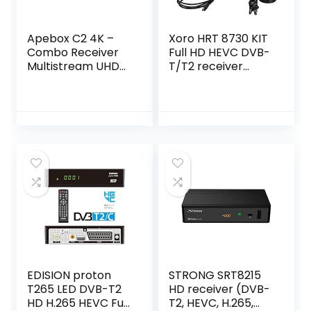
Apebox C2 4K –
Xoro HRT 8730 KIT
Combo Receiver
Full HD HEVC DVB-
Multistream UHD
T/T2 receiver
(2160p, 1x DVB-S2X,
(H.265, HDTV, HDMI
1x DVB-T2/C, 2x
met kabel,
USB 2.0, HDMI 2.0,
kaartloos Irdeto-
LAN, Card Reader
toegangssysteem
CA, LED Display, IR,
voor Freenet TV,
SPDIF, RS232,
mediaspeler, PVR
YouTube, DLNA)
Ready, USB 2.0, 12V,
antenne) zwart
EDISION proton
STRONG SRT8215
T265 LED DVB-T2
HD receiver (DVB-
HD H.265 HEVC Full
T2, HEVC, H.265,