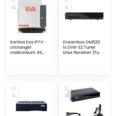
Kartina Eva IPTV-
Dreambox DM520
ontvanger
1x DVB-S2 Tuner
ondersteunt 4K,
Linux Receiver (Full
WiFi 2.4G/5G/USB,
HD 1080p)
Micro SD, Android
TV. Officiële winkel
van Kartina.TV!