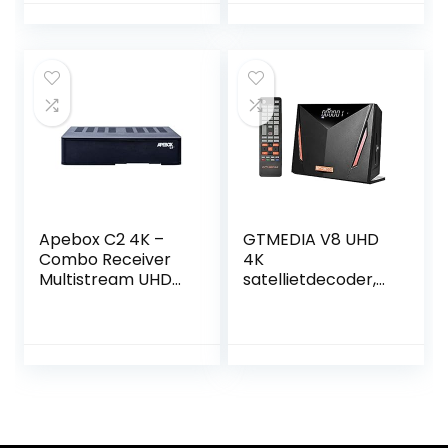
Apebox C2 4K –
GTMEDIA V8 UHD
Combo Receiver
4K
Multistream UHD
satellietdecoder,
(2160p, 1x DVB-S2X,
DVB-S / S2 / S2X +
1x DVB-T2/C, 2x
T / T2 / kabel,
USB 2.0, HDMI 2.0,
ondersteuning
LAN, Card Reader
ATSC-C / ISDBT
CA, LED Display, IR,
Ultra / H.265 /
SPDIF, RS232,
Main 10 / PVR
YouTube, DLNA)
Timeshift /
kaartlezer Smart