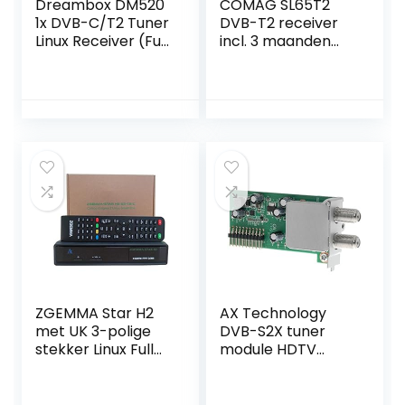
Dreambox DM520
COMAG SL65T2
1x DVB-C/T2 Tuner
DVB-T2 receiver
Linux Receiver (Full
incl. 3 maanden
HD 1080p)
gratis Freenet TV
(privézender in
HD), PVR Ready,
Full-HD, HDMI,
SCART,
mediaspeler, USB
2.0, 12V geschikt,
2m HDMI-kabel en
DVB-T2
kamerantenne
ZGEMMA Star H2
AX Technology
met UK 3-polige
DVB-S2X tuner
stekker Linux Full
module HDTV
HD FTA Combo
SatTuner FULL HD
receiver
voor AX 4K Box
HD51