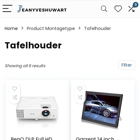
0
Home
Product Montagetype
‎Tafelhouder
‎Tafelhouder
Filter
Showing all 6 results
BenQ DLP Full HD
Garsent 14 inch