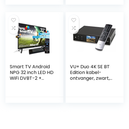
digitale ontvanger
HDMI Scart USB LAN
Mediaspeler Dolby
Surround IRDETO
1080p
Smart TV Android
VU+ Duo 4K SE BT
NPG 32 inch LED HD
Edition kabel-
WiFi DVBT-2 +
ontvanger, zwart,
Fjernkontroll med
DVB-C FBC tuner
Qwerty-tastatur