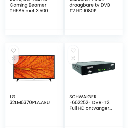
Gaming Beamer
draagbare tv DVB
TH585 met 3.500
T2 HD 1080P
ANSI lumen, game-
resolutie scherm
modi, lage input
digitale tv audio
laag van 16 ms
video multimedia
perfect voor
speler voor buiten
gameconsoles
reizen
LG
SCHWAIGER
32LM6370PLA.AEU
-662252- DVB-T2
Full HD ontvanger
FTA Freenet TV
Antenne
terrestrische