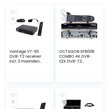
Vantage VT-93
OCTAGON SF8008
DVB-T2 receiver
COMBO 4K DVB-
incl. 3 maanden
S2X DVB-T2
gratis Freenet TV
Multistream UHD
(privézender in
HD), PVR Ready,
Digital, Full HD
1080p, HDMI,
mediaspeler, USB
2.0, 12V geschikt,
SCART ADPATER,
1,5m SCART kabel