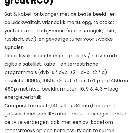
great RCU)
Sat & kabel-ontvanger met de beste beeld- en
geluidskwaliteit. vriendelijk menu, epg, teletekst,
youtube, meertalig-menu (spaans, engels, duits,
russisch, etc.), en gevoelige tuner voor zwakke
signalen
Hoog. kwaliteitsontvanger: gratis tv / hdtv / radio
digitale satelliet, kabel- en terrestrische
programma’s (dvb-s / dvb-s2 + dvb-t2 / c) –
resolutie: 1080p, 1080i, 720p, 576i en 576p. pal 480i en
480p met ntsc. beeldformaten: 16: 9 & 4: 3 – laag
energieverbruik
Compact formaat (146 x 110 x 34 mm) en wordt
geleverd met een IR-kabel om de ontvanger achter
de tv te verbergen. ook, met een av-kabel om
rechtstreeks op een hdmiless-tv aan te sluiten