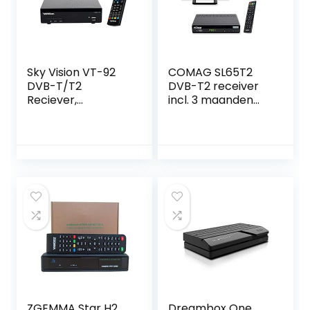
Sky Vision VT-92
COMAG SL65T2
DVB-T/T2
DVB-T2 receiver
Reciever,
incl. 3 maanden
ontvangst van alle
gratis Freenet TV
vrije SD en HD
(privézender in
DVB-T2-zender,
HD), PVR Ready,
digitaal, Full HD
Full-HD, HDMI,
1080p, HDMI,
SCART,
SCART,
mediaspeler, USB
mediaspeler, USB
2.0, 12V geschikt,
2.0, zwart
2m HDMI-kabel en
DVB-T2
kamerantenne
ZGEMMA Star H2
Dreambox One