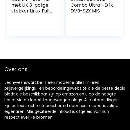
met UK 3-polige
Combo Ultra HD 1x
stekker Linux Full
DVB-S2X MIS
HD FTA Combo
1xDVB-C/T2 Tuner
receiver
4K 2160p E2 Linux
Dual WiFi H.265
HEVC
Over ons
Jeanyveshuwart.be is een moderne alles-in-één
prijsvergelijkings- en beoordelingswebsite die de beste deals
biedt die beschikbaar zijn op amazon en u op de hoogte
houdt via de laatst toegevoegde blogs. Alle afbeeldingen
zijn auteursrechtelijk beschermd door hun respectievelijke
eigenaren. Alle geciteerde inhoud is afgeleid van hun
respectievelijke bronnen.