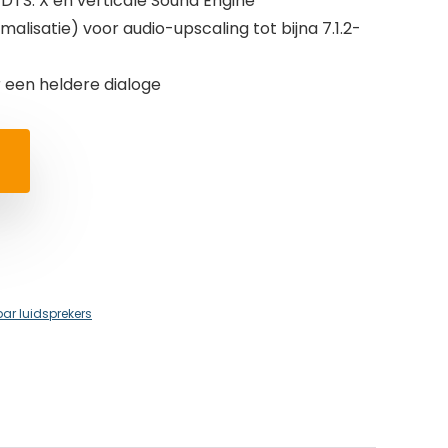
DTS: X en verticale Sound Engine
alisatie) voor audio-upscaling tot bijna 7.1.2-
 een heldere dialoge
r luidsprekers