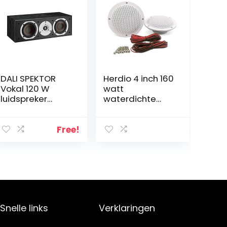
DALI SPEKTOR
Herdio 4 inch 160
Vokal 120 W
watt
luidspreker
waterdichte
zwart
mariene
plafondluidspre
kers perfect
Free!
voor keuken
badkamer boot
auto motorfiets
– 1 paar (wit)
Snelle links
Verklaringen