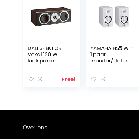
DALI SPEKTOR
YAMAHA HS5 W –
Vokal 120 W
1 paar
luidspreker
monitor/diffuser
walnoot licht
s Near Field
dubbel versterkt
met 2-weg
Free!
basreflex-
systeem, wit
Over ons