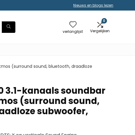
Nieuws en blogs lezen
0
Vergelijken
verlanglijst
mos (surround sound, bluetooth, draadloze
 3.1-kanaals soundbar
mos (surround sound,
raadloze subwoofer,