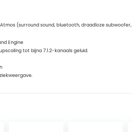
tmos (surround sound, bluetooth, draadloze subwoofer,
und Engine
scaling tot bijna 7.1.2-kanaals geluid.
n
uziekweergave.