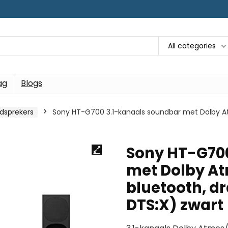
All categories
ag
Blogs
idsprekers
Sony HT-G700 3.1-kanaals soundbar met Dolby At
Sony HT-G700
met Dolby At
bluetooth, d
DTS:X) zwart