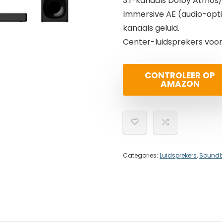
3.1-kanaals Dolby Atmos/
Immersive AE (audio-optim
kanaals geluid.
Center-luidsprekers voor
CONTROLEER OP
AMAZON
Categories:
Luidsprekers
,
Soundba