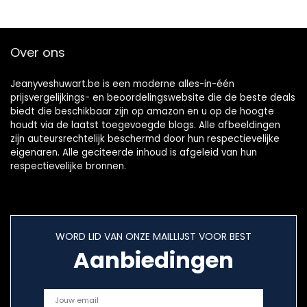
2 Watt, IP20, Made
dynamische
in Germany)
microfoon met
frontcover RAL
kabel
Over ons
9016, wit
Jeanyveshuwart.be is een moderne alles-in-één
prijsvergelijkings- en beoordelingswebsite die de beste deals
biedt die beschikbaar zijn op amazon en u op de hoogte
houdt via de laatst toegevoegde blogs. Alle afbeeldingen
zijn auteursrechtelijk beschermd door hun respectievelijke
eigenaren. Alle geciteerde inhoud is afgeleid van hun
respectievelijke bronnen.
WORD LID VAN ONZE MAILLIJST VOOR BEST
Aanbiedingen