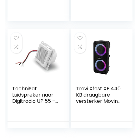
Near Field dubbel
plafondluidspreker
versterkt met 2-
s perfect voor
weg basreflex-
keuken badkamer
systeem, wit
boot auto
motorfiets – 1 paar
(wit)
TechniSat
Trevi Xfest XF 440
Luidspreker naar
KB draagbare
Digitradio UP 55 –
versterker Moving
enkele
Discolight, MP3,
inbouwluidspreker
USB, SD, Bluetooth,
(voor uitbreiding
TWS-functie,
van de DIGITRADIO
geïntegreerde
UP 55, voor
batterij, karaoke-
flexibele montage,
partyspeaker met