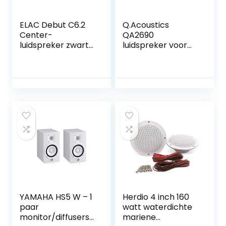
ELAC Debut C6.2
Q.Acoustics
Center-
QA2690
luidspreker zwart
luidspreker voor
decor
alle apparaten,
zwart
YAMAHA HS5 W – 1
Herdio 4 inch 160
paar
watt waterdichte
monitor/diffusers
mariene