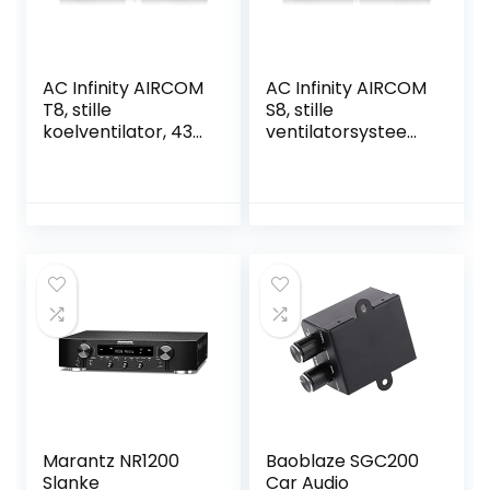
AC Infinity AIRCOM
AC Infinity AIRCOM
T8, stille
S8, stille
koelventilator, 43
ventilatorsysteem
cm, voor
17 inch (43 cm)
ontvanger,
voor ontvanger,
versterker, DVR,
versterker, DVR,
AV Cabinet
AV-
componenten
kastcomponenten
Marantz NR1200
Baoblaze SGC200
Slanke
Car Audio