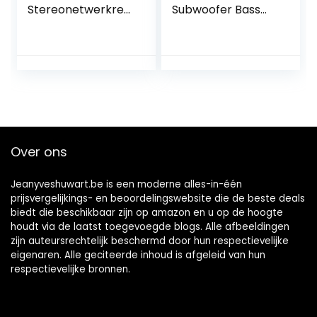
Stereonetwerkrec
Subwoofer Bass
eiver en Hifi-
RCA Level Knop
Versterker, Alexa
Controle
Compatibel, 5
Volumeplaat
HDMI-Ingangen,
Bluetooth & WLAN,
DAB + Radio,
Muziekstreaming,
AirPlay 2, HEOS
Multiroom – Zwart
Over ons
Jeanyveshuwart.be is een moderne alles-in-één
prijsvergelijkings- en beoordelingswebsite die de beste deals
biedt die beschikbaar zijn op amazon en u op de hoogte
houdt via de laatst toegevoegde blogs. Alle afbeeldingen
zijn auteursrechtelijk beschermd door hun respectievelijke
eigenaren. Alle geciteerde inhoud is afgeleid van hun
respectievelijke bronnen.