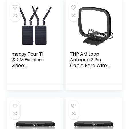
measy Tour T1
TNP AM Loop
200M Wireless
Antenne 2 Pin
Video
Cable Bare Wire
Transmission
(1,5 m) voor Home
System HDMI
Tafelblad Stereo
1080P Wireless HD
Radio Sound
Image Transmitter
Receiver, Yamaha,
Receiver For
Onkyo, Denon
Photography