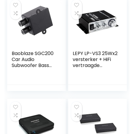
3,5 mm
ongebalanceerd /
4,4 mm
gebalanceerd –
MQA-decoder
Baoblaze SGC200
LEPY LP-VS3 25Wx2
Car Audio
versterker + HiFi
Subwoofer Bass
vertraagde
RCA Level Knop
bescherming + 5A
Controle
power adapter
Volumeplaat
Eurostekker