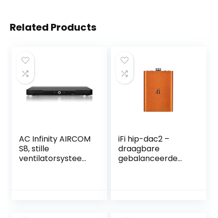
Related Products
AC Infinity AIRCOM
iFi hip-dac2 –
S8, stille
draagbare
ventilatorsysteem
gebalanceerde
17 inch (43 cm)
DAC-
voor ontvanger,
hoofdtelefoonvers
versterker, DVR,
terker voor
AV-
Android, iPhone
kastcomponenten
met alleen USB-
ingang/uitgangen: