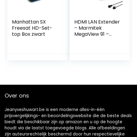
Manhattan SX
HDMI LAN Extender
Freesat HD-Set-
– Marmitek
top Box zwart
MegaView 91 –
Verlenging over 1
CAT 5e/6 kabel of
netwerk (TCP/IP)
– Full HD – 1080P –
120m – Meerdere
ontvangers
mogelijk –
Infrarood
retourkanaal –
Over ons
over bestaand
netwerk
Jeanyveshuwart.be is een moderne alles-in-één
prijsvergelijkings- en beoordelingswebsite die de beste deals
biedt die beschikbaar zijn op amazon en u op de hoogte
houdt via de laatst toegevoegde blogs. Alle afbeeldingen
zijn auteursrechtelijk beschermd door hun respectievelijke