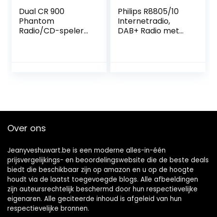
Dual CR 900
Philips R8805/10
Phantom
Internetradio,
Radio/CD-speler
DAB+ Radio met
met internetradio
Spotify Connect
DAB+, FM AUX,
(Bluetooth,
Bluetooth, CD,
Sleeptimer,
DLNA, NFC, USB,
Dubbel Alarm, Qi-
WiFi, Internetradio
Oplaadpad voor
G, zwart
Draadloos
Opladen, USB)
Zwart
Over ons
Jeanyveshuwart.be is een moderne alles-in-één
prijsvergelijkings- en beoordelingswebsite die de beste deals
biedt die beschikbaar zijn op amazon en u op de hoogte
houdt via de laatst toegevoegde blogs. Alle afbeeldingen
zijn auteursrechtelijk beschermd door hun respectievelijke
eigenaren. Alle geciteerde inhoud is afgeleid van hun
respectievelijke bronnen.