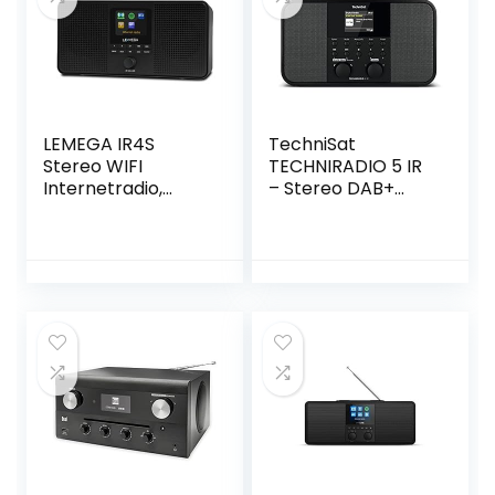
AV-ontvanger),
zwart/zilver
zwart, HiFi breed,
22-252-00
LEMEGA IR4S
TechniSat
Stereo WIFI
TECHNIRADIO 5 IR
Internetradio,
– Stereo DAB+
Draagbare
internetradio
DAB/DAB+ en FM
(DAB, FM, AUX, 2,4
digitale radio,
inch dimbaar
Spotify Connect,
kleurendisplay,
Bluetooth-
WLAN, slaaptimer,
luidspreker,
wekkertimer, 2 x 5
dubbele
watt
alarmklok, 60
uitgangsvermogen
presets, batterijen
) zwart
of netvoeding –
Zwart Afwerking