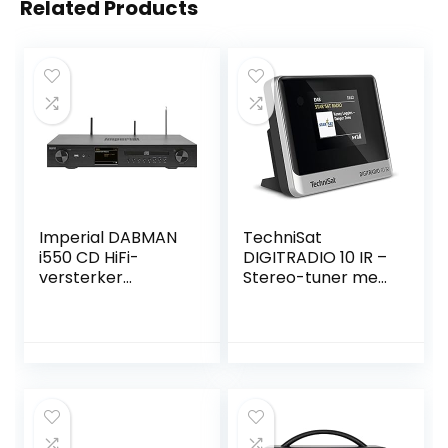
Related Products
Imperial DABMAN
TechniSat
i550 CD HiFi-
DIGITRADIO 10 IR –
versterker
Stereo-tuner met
internetradio
internetradio,
(DAB+/DAB/UKW/
DAB+, WLAN,
WLAN/LAN,
kleurenscherm,
Bluetooth,
bluetooth,
streaming
afstandsbediening,
diensten, cd-
wekker, perfecte
speler, stereo
aanvulling voor
eindversterker,
hifi-systemen,