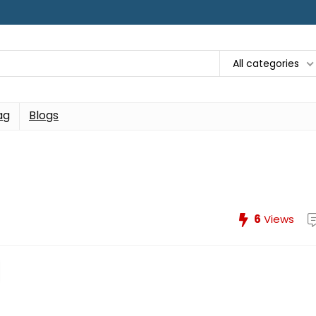
All categories
ag
Blogs
6
Views