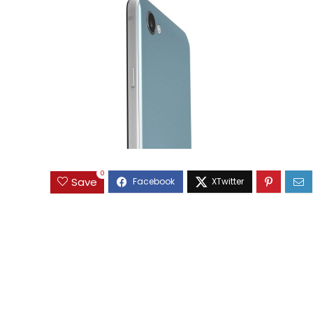
0
Save