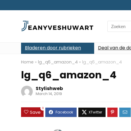
Search
for:
Bladeren door rubrieken
Deal van de d
Home
»
lg_q6_amazon_4
»
lg_q6_amazon_4
lg_q6_amazon_4
Stylishweb
March 14, 2019
0
Save