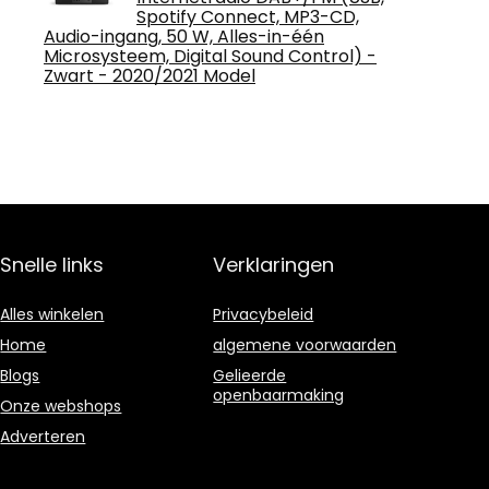
Spotify Connect, MP3-CD,
Audio-ingang, 50 W, Alles-in-één
Microsysteem, Digital Sound Control) -
Zwart - 2020/2021 Model
Snelle links
Verklaringen
Alles winkelen
Privacybeleid
Home
algemene voorwaarden
Blogs
Gelieerde
openbaarmaking
Onze webshops
Adverteren