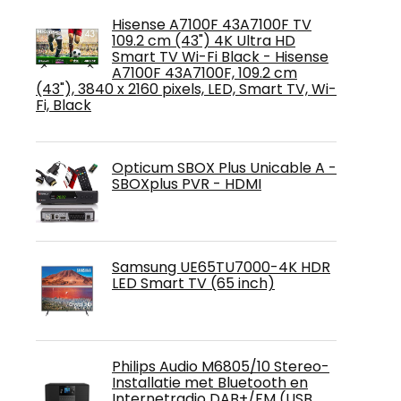
Hisense A7100F 43A7100F TV
109.2 cm (43") 4K Ultra HD
Smart TV Wi-Fi Black - Hisense
A7100F 43A7100F, 109.2 cm
(43"), 3840 x 2160 pixels, LED, Smart TV, Wi-
Fi, Black
Opticum SBOX Plus Unicable A -
SBOXplus PVR - HDMI
Samsung UE65TU7000-4K HDR
LED Smart TV (65 inch)
Philips Audio M6805/10 Stereo-
Installatie met Bluetooth en
Internetradio DAB+/FM (USB,