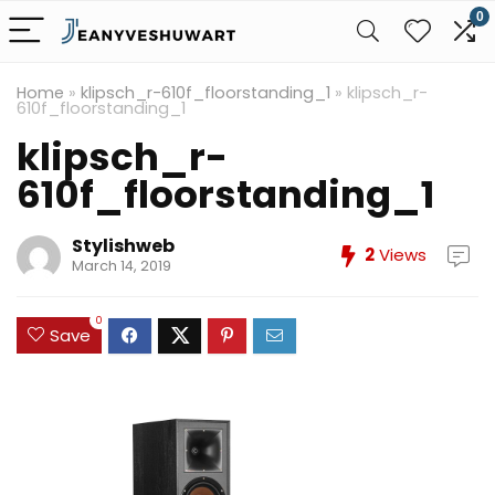
0
Home
»
klipsch_r-610f_floorstanding_1
»
klipsch_r-
610f_floorstanding_1
klipsch_r-
610f_floorstanding_1
Stylishweb
2
Views
March 14, 2019
0
Save