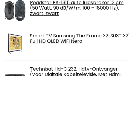
Roadstar PS-1315 auto luidspreker 13 cm
(50 Watt, 90 dB/W/m, 100 – 18000 Hz),
zwart, zwart
Smart TV Samsung The Frame 32LS03T 32'
Full HD QLED WiFi Nero
Technisat Hd-C 232, Hdtv-Ontvanger
(Voor Digitale Kabeltelevisie, Met Hdmi,
Scart En USB 2.0)
YABER WiFi Bluetooth 5G beamer 8500
lumen Full HD 1080P thuisbioscoop
beamer, met 4-punts
trapeziumcorrectie, ondersteuning 4K &
50% zoom, PPT presentatie beamer compatibel met
iOS/Android/PC/Fire Stick projector