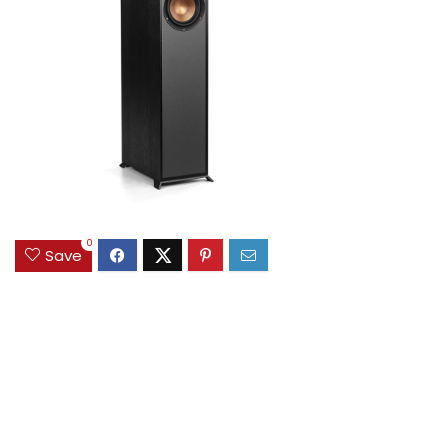
0
Save