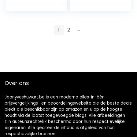
Compatibel, 5
Bluetooth,
HDMI-Ingangen,
wekkerfunctie,
Bluetooth & WLAN,
Spotify Connect),
DAB + Radio,
bruin
Muziekstreaming,
1
2
→
AirPlay 2, HEOS
Multiroom – Zwart
Over ons
Jeanyveshuwart.be is een moderne alles-in-één
prijsvergelijkings- en beoordelingswebsite die de beste deals
biedt die beschikbaar zijn op amazon en u op de hoogte
houdt via de laatst toegevoegde blogs. Alle afbeeldingen
zijn auteursrechtelijk beschermd door hun respectievelijke
eigenaren. Alle geciteerde inhoud is afgeleid van hun
respectievelijke bronnen.