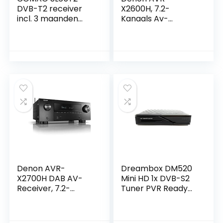
DVB-T2 receiver
X2600H, 7.2-
incl. 3 maanden
Kanaals Av-
gratis Freenet TV
Receiver, Hifi
(privézender in
Versterker, Alexa
HD), PVR Ready,
Compatibel, 8
Full-HD, HDMI,
HDMIi-Ingangen En
SCART,
2 Uitgangen,
mediaspeler, USB
Bluetooth En Wifi,
2.0, 12V geschikt,
Muziekstreaming,
2m HDMI-kabel en
Dolby Atmos,
DVB-T2
Airplay 2, Heos
kamerantenne
Multiroom, Zwar
Denon AVR-
Dreambox DM520
X2700H DAB AV-
Mini HD 1x DVB-S2
Receiver, 7.2-
Tuner PVR Ready
kanaals hifi-
Full HD 1080p H.265
versterker, DAB+,
Linux Receiver
Alexa compatibel,