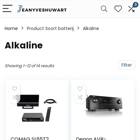
0
Home
Product Soort batterij
‎Alkaline
‎Alkaline
Filter
Showing 1–12 of 14 results
COMAG SL65T2
Denon AVR-