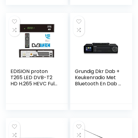
6 HDMI-Ingangen
en 2 Uitgangen, 8K
Video, Bluetooth,
Muziekstreaming,
Dolby Atmos, HEOS
Multiroom – Zwart
EDISION proton
Grundig Dkr Dab +
T265 LED DVB-T2
Keukenradio Met
HD H.265 HEVC Full
Bluetooth En Dab +
HD Hybrid FTA
Ontvangst Dab+,
Receiver HDTV
Cd Zwart
DVB-T2/DVB-C
(DISPLAY, HDMI,
SCART, S/PDIF, USB
2.0)