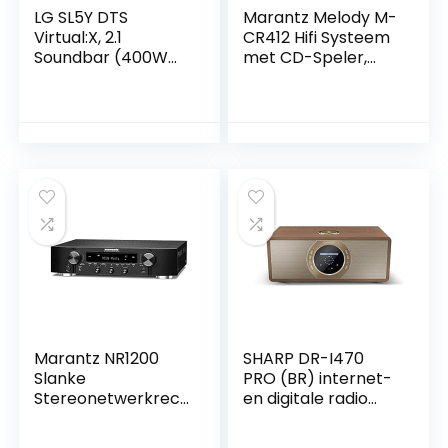
LG SL5Y DTS
Marantz Melody M-
Virtual:X, 2.1
CR412 Hifi Systeem
Soundbar (400W
met CD-Speler,
met draadloze
Versterker met
subwoofer),
Dab+/FM-Radio,
Bluetooth, USB,
Bluetooth, 2
Zwart
Optische Tv-
Ingangen, Usb-
Ingang, 2x60W of
4x30W, Klasse D
Audioversterking,
Elegant Design –
Zilver Goud
Marantz NR1200
SHARP DR-I470
Slanke
PRO (BR) internet-
Stereonetwerkrec
en digitale radio
eiver en Hifi-
(DAB/DAB+/FM
Versterker, Alexa
met RDS, Wi-Fi,