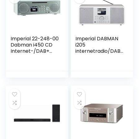
Imperial 22-248-00
Imperial DABMAN
Dabman i450 CD
i205
Internet-/DAB+
internetradio/DAB+
Radio (2.1 geluid,
(stereo geluid, FM,
bluetooth,
WLAN, LAN,
internet/DAB+/DA
Bluetooth,
B/UKW, WLAN, LAN,
streamingdiensten
CD, USB, Aux In,
(Spotify, Napster
Line-Out, incl.
UVM.) incl. voeding)
voeding) zilverwit
wit