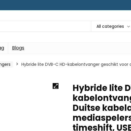
All categories
ag
Blogs
ngers
Hybride lite DVB-C HD-kabelontvanger geschikt voor a
Hybride lite
kabelontvang
Duitse kabel
mediaspelers
timeshift, US