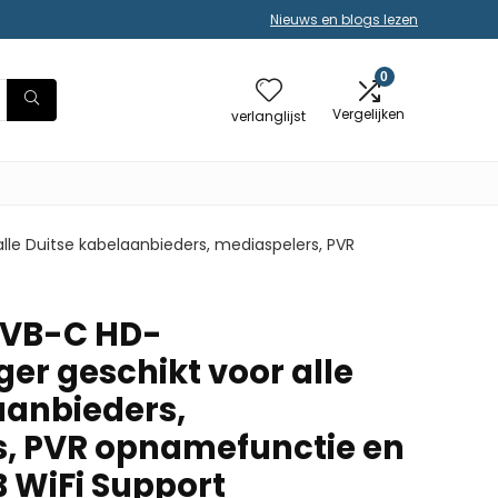
Nieuws en blogs lezen
0
Vergelijken
verlanglijst
lle Duitse kabelaanbieders, mediaspelers, PVR
 DVB-C HD-
er geschikt voor alle
aanbieders,
, PVR opnamefunctie en
B WiFi Support