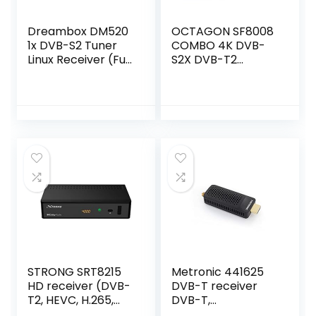
Dreambox DM520
OCTAGON SF8008
1x DVB-S2 Tuner
COMBO 4K DVB-
Linux Receiver (Full
S2X DVB-T2
HD 1080p)
Multistream UHD
STRONG SRT8215
Metronic 441625
HD receiver (DVB-
DVB-T receiver
T2, HEVC, H.265,
DVB-T,
Dolby® Digital
compatibel met