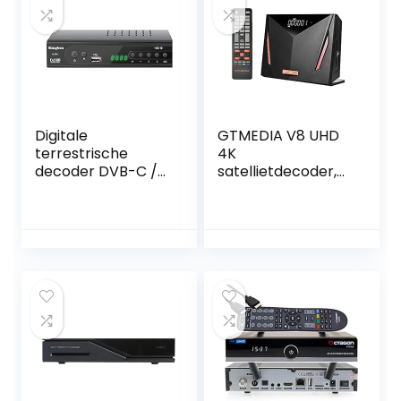
Digitale
GTMEDIA V8 UHD
terrestrische
4K
decoder DVB-C /
satellietdecoder,
DVB-T2 Full HD
DVB-S / S2 / S2X +
Hevc10bit, digitale
T / T2 / kabel,
terrestrische
ondersteuning
ontvanger
ATSC-C / ISDBT
1080p/H.265/Dolb
Ultra / H.265 /
y/MPEG-
Main 10 / PVR
2/4Support USB
Timeshift /
WiFi DONGLE
kaartlezer Smart
MT7601/nieuw
Card/SCART/Wi-Fi
systeem met
afstandsbediening
en HDMI-kabel