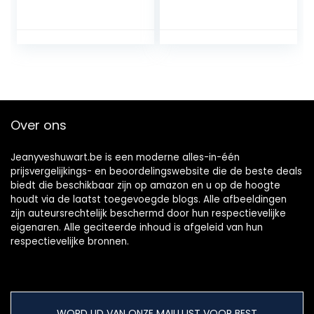
Plus), zwart
DVB-T2 Dongle
Stick Compact,
HEVC, EPG, Full HD
1080p, HDMI, USB
2.0, SOS-knop,
multi-repeater
ontvangst
Over ons
Jeanyveshuwart.be is een moderne alles-in-één
prijsvergelijkings- en beoordelingswebsite die de beste deals
biedt die beschikbaar zijn op amazon en u op de hoogte
houdt via de laatst toegevoegde blogs. Alle afbeeldingen
zijn auteursrechtelijk beschermd door hun respectievelijke
eigenaren. Alle geciteerde inhoud is afgeleid van hun
respectievelijke bronnen.
WORD LID VAN ONZE MAILLIJST VOOR BEST