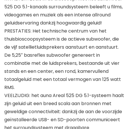
525 DG 5.1-kanaals surroundsysteem beleeft u films,
videogames en muziek als een intense allround
geluidservaring dankzij hoogwaardig geluid!
PRESTATIES: Het technische centrum van het
thuisbioscoopsysteem is de actieve subwoofer, die
de vijf satellietluidsprekers aanstuurt en aanstuurt.
De 5,25″ basreflex subwoofer genereert in
combinatie met de luidsprekers, bestaande uit vier
stands en een center, een rond, kamervullend
totaalgeluid met een totaal vermogen van 125 watt
RMS.
VEELZIJDIG: het auna Areal 525 DG 5.1-systeem haalt
zijn geluid uit een breed scala aan bronnen met
geweldige connectiviteit: dankzij de aan de voorzijde
geïnstalleerde USB- en SD-poorten communiceert
het surroundsysteem met draagbare