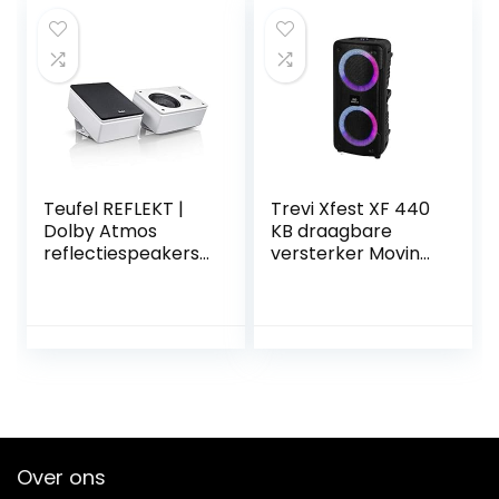
Teufel REFLEKT |
Trevi Xfest XF 440
Dolby Atmos
KB draagbare
reflectiespeakers
versterker Moving
voor home cinema
Discolight, MP3,
systemen, wit
USB, SD, Bluetooth,
TWS-functie,
geïntegreerde
batterij, karaoke-
partyspeaker met
dynamische
microfoon met
kabel
Over ons