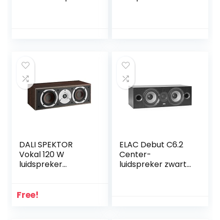
middenluidspreker,
luidspreker
thuisbioscoopluids
(bekabeld, 240 W,
preker, 35 watt
71-26000 HZ, 8
RMS, 2-
Ohm, wit)
wegsysteem,
passief, 2 x 4 ”
bas-
middentonenluids
preker,
afneembare
luidsprekerkap,
zwart
DALI SPEKTOR
ELAC Debut C6.2
Vokal 120 W
Center-
luidspreker
luidspreker zwart
walnoot licht
decor
Free!