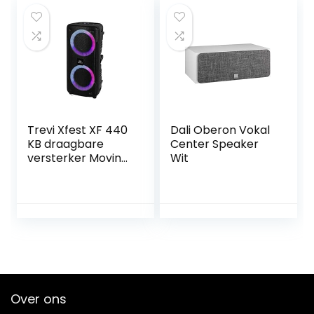
flexibele montage,
2 Watt, IP20, Made
in Germany)
frontcover RAL
9016, wit
Trevi Xfest XF 440
Dali Oberon Vokal
KB draagbare
Center Speaker
versterker Moving
Wit
Discolight, MP3,
USB, SD, Bluetooth,
TWS-functie,
geïntegreerde
batterij, karaoke-
partyspeaker met
dynamische
microfoon met
kabel
Over ons