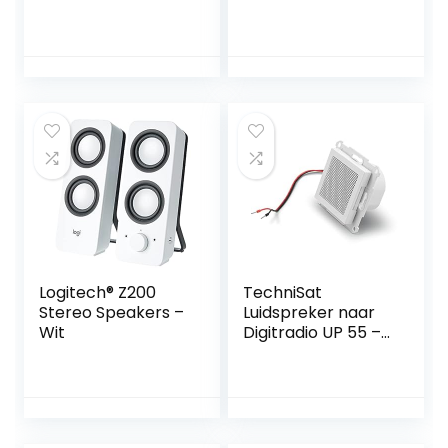
Reflex 2 Woofer 13
Cm + Tweeter A
Cupo
Logitech® Z200
TechniSat
Stereo Speakers –
Luidspreker naar
Wit
Digitradio UP 55 –
enkele
inbouwluidspreker
(voor uitbreiding
van de DIGITRADIO
UP 55, voor