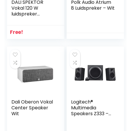
DALI SPEKTOR
Polk Audio Atrium
Vokal 120 W
8 Luidspreker – Wit
luidspreker
walnoot licht
Free!
Dali Oberon Vokal
Logitech®
Center Speaker
Multimedia
Wit
Speakers Z333 –
Zwart