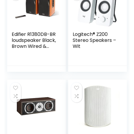
Edifier R1380DB-BR
Logitech® Z200
loudspeaker Black,
Stereo Speakers –
Brown Wired &
Wit
Wireless 42 W