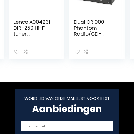
Lenco A004231
Dual CR 900
DIR-250 Hi-Fi
Phantom
tuner
Radio/CD-
bouwsteen –
speler met
internetradio
internetradio
met DAB+ –
DAB+, FM AUX,
Bluetooth V5.0 –
Bluetooth, CD,
Spotify Connect
DLNA, NFC, USB,
– 3,2″ TFT LCD-
WiFi,
scherm – met
Internetradio G,
afstandsbedien
zwart
ing en 2
antennes –
WORD LID VAN ONZE MAILLIJST VOOR BEST
zwart
Aanbiedingen