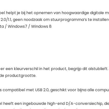
l helpt je bij het opnemen van hoogwaardige digitale m
2.0/1.1, geen noodzaak om stuurprogramma’s te installer
sta / Windows7 / Windows 8
en kleurverschil in het product, begrijp dit alstublieft.
 de productgrootte.
is compatibel met USB 2.0, geschikt voor bijna alle com
l heeft een ingebouwde high-end D/A-conversiechip, di