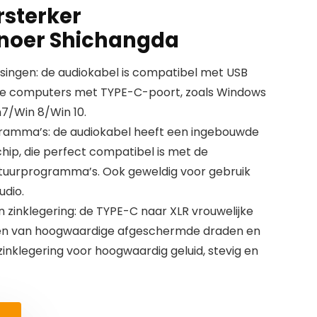
sterker
snoer Shichangda
ingen: de audiokabel is compatibel met USB
 alle computers met TYPE-C-poort, zoals Windows
7/Win 8/Win 10.
ramma’s: de audiokabel heeft een ingebouwde
ip, die perfect compatibel is met de
tuurprogramma’s. Ook geweldig voor gebruik
udio.
 zinklegering: de TYPE-C naar XLR vrouwelijke
ien van hoogwaardige afgeschermde draden en
inklegering voor hoogwaardig geluid, stevig en