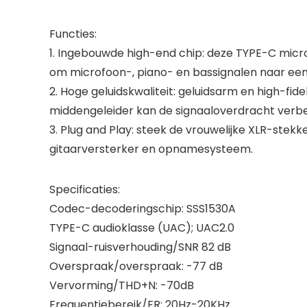
Functies:
1. Ingebouwde high-end chip: deze TYPE-C micr
om microfoon-, piano- en bassignalen naar ee
2. Hoge geluidskwaliteit: geluidsarm en high-fi
middengeleider kan de signaaloverdracht verb
3. Plug and Play: steek de vrouwelijke XLR-ste
gitaarversterker en opnamesysteem.
Specificaties:
Codec-decoderingschip: SSS1530A
TYPE-C audioklasse (UAC); UAC2.0
Signaal-ruisverhouding/SNR 82 dB
Overspraak/overspraak: -77 dB
Vervorming/THD+N: -70dB
Frequentiebereik/FR: 20Hz-20KHz