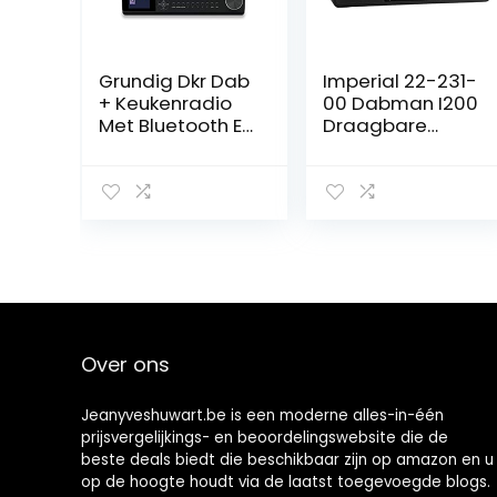
Grundig Dkr Dab
Imperial 22-231-
+ Keukenradio
00 Dabman I200
Met Bluetooth En
Draagbare
Dab +
Internet/DAB+
Ontvangst
Radio, Stereo
Dab+, Cd Zwart
Sound, FM, WLAN,
LAN, Aux-In, Line-
Out, Zwart
Over ons
Jeanyveshuwart.be is een moderne alles-in-één
prijsvergelijkings- en beoordelingswebsite die de
beste deals biedt die beschikbaar zijn op amazon en u
op de hoogte houdt via de laatst toegevoegde blogs.