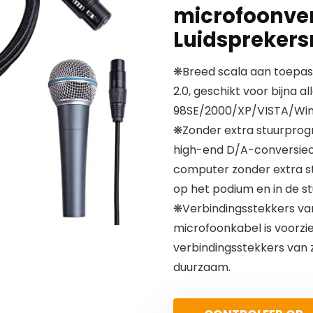
microfoonver
Luidspreker
❋Breed scala aan toepass
2.0, geschikt voor bijna
98SE/2000/XP/VISTA/Win
❋Zonder extra stuurprog
high-end D/A-conversiech
computer zonder extra s
op het podium en in de st
❋Verbindingsstekkers van
microfoonkabel is voorz
verbindingsstekkers van z
duurzaam.