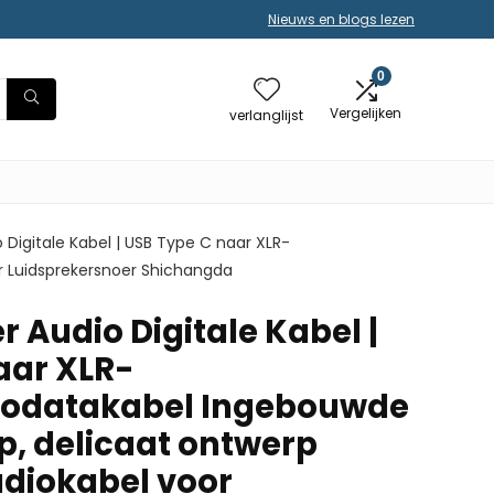
Nieuws en blogs lezen
0
Vergelijken
verlanglijst
 Digitale Kabel | USB Type C naar XLR-
r Luidsprekersnoer Shichangda
 Audio Digitale Kabel |
aar XLR-
iodatakabel Ingebouwde
p, delicaat ontwerp
diokabel voor