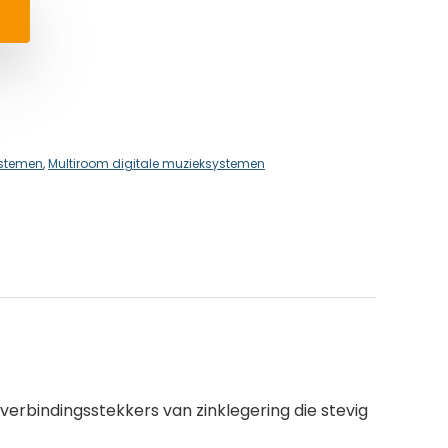
ystemen
,
Multiroom digitale muzieksystemen
rbindingsstekkers van zinklegering die stevig