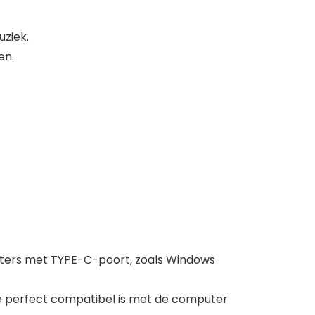
uziek.
en.
puters met TYPE-C-poort, zoals Windows
e perfect compatibel is met de computer