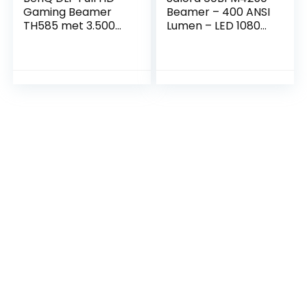
Gaming Beamer
Beamer – 400 ANSI
TH585 met 3.500
Lumen – LED 1080p
ANSI lumen, game-
1920×1080 –
modi, lage input
Projector voor
laag van 16 ms
thuisbioscoop – Hifi
perfect voor
speakers – Wit
gameconsoles