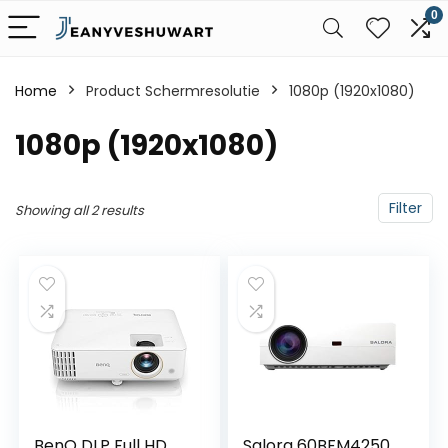
0
Home
Product Schermresolutie
‎1080p (1920x1080)
‎1080p (1920x1080)
Filter
Showing all 2 results
BenQ DLP Full HD
Salora 60BFM4250