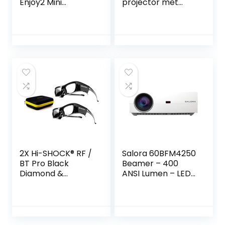
Enjoy2 Mini
projector met
Beamer, Native
bluetooth-
1080p Full HD
luidspreker,
Ondersteund,
sterrenlichtprojec
Home Theater
tor met Galaxy
Projector Max 300″
watergolven,
Scherm, Mini
sterrenprojector
Projector
met
Compatibel met
kleurverandering,
iOS, Android, TV
muziekspeler
Stick, PS4, X-Box,
Laptop,
Smartphone
2X Hi-SHOCK® RF /
Salora 60BFM4250
BT Pro Black
Beamer – 400
Diamond &
ANSI Lumen – LED
Dualcase | Active
1080p 1920×1080 –
3D Goggles voor
Projector voor
RF 3D Projectors |
thuisbioscoop –
comp naar
Hifi speakers – Wit
ELPGS03,