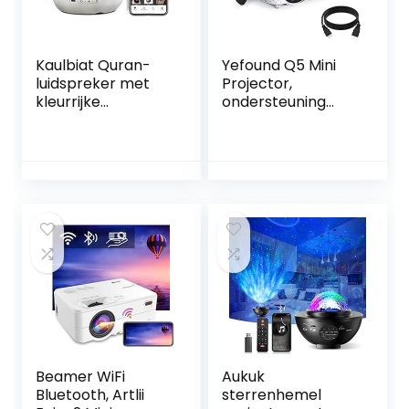
Kaulbiat Quran-
Yefound Q5 Mini
luidspreker met
Projector,
kleurrijke
ondersteuning
veranderlijke
1080P Full HD, 6500
lichtprojectielamp
lumen, draagbare
APP-bediening
overheadprojecto
Digitale projector
r, multimedia
Nachtlamp met
home theater,
koranrecitatie
compatibel met
Vertaling
HD, USB, TV Stick,
Luidspreker
AV, PS4
Moslimgeschenk
Beamer WiFi
Aukuk
Bluetooth, Artlii
sterrenhemel