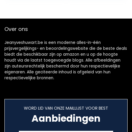
TW9200W, EH-
TW9200, EH-
TW6700, EH-
TW6400, EH-
Over ons
TW7200 [120 Hz
oplaadbaar]
Jeanyveshuwart.be is een moderne alles-in-één
prijsvergelijkings- en beoordelingswebsite die de beste deals
biedt die beschikbaar zijn op amazon en u op de hoogte
houdt via de laatst toegevoegde blogs. Alle afbeeldingen
zijn auteursrechtelijk beschermd door hun respectievelijke
eigenaren. Alle geciteerde inhoud is afgeleid van hun
respectievelijke bronnen.
WORD LID VAN ONZE MAILLIJST VOOR BEST
Aanbiedingen