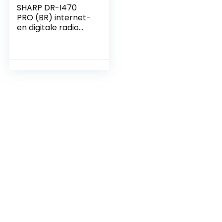
SHARP DR-I470
PRO (BR) internet-
en digitale radio
(DAB/DAB+/FM
met RDS, Wi-Fi,
Bluetooth,
wekkerfunctie,
Spotify Connect),
bruin