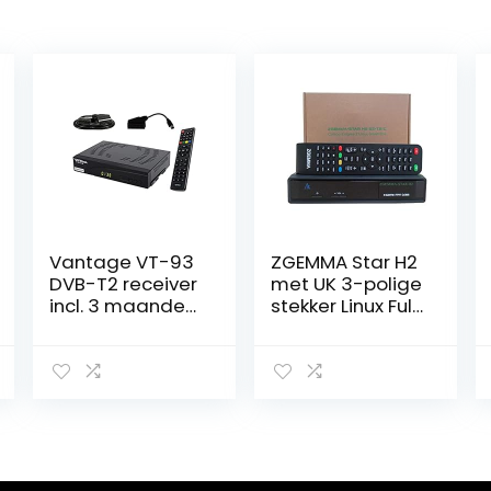
Vantage VT-93
ZGEMMA Star H2
DVB-T2 receiver
met UK 3-polige
incl. 3 maanden
stekker Linux Full
gratis Freenet
HD FTA Combo
TV (privézender
receiver
in HD), PVR
Ready, Digital,
Full HD 1080p,
HDMI,
mediaspeler,
USB 2.0, 12V