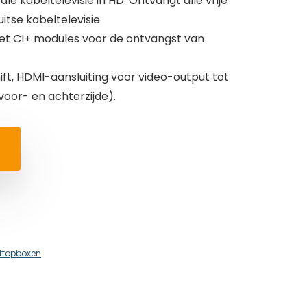
le kabeltelevisie in HD. Ontvangt alle vrije
itse kabeltelevisie
et CI+ modules voor de ontvangst van
ft, HDMI-aansluiting voor video-output tot
voor- en achterzijde).
ttopboxen