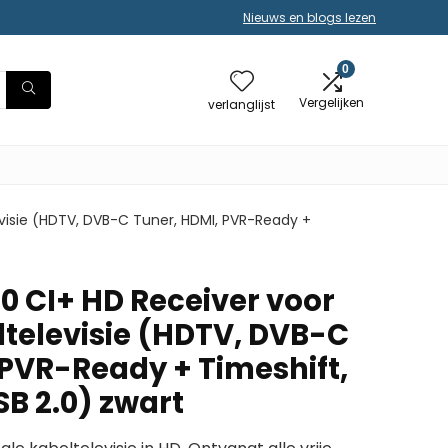
Nieuws en blogs lezen
0
Vergelijken
verlanglijst
evisie (HDTV, DVB-C Tuner, HDMI, PVR-Ready +
0 CI+ HD Receiver voor
ltelevisie (HDTV, DVB-C
 PVR-Ready + Timeshift,
SB 2.0) zwart