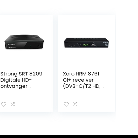
Strong SRT 8209
Xoro HRM 8761
Digitale HD-
CI+ receiver
ontvanger
(DVB-C/T2 HD,
(DVB-T2, HDMI,
USB PVR, LAN)
USB-recorder,
zwart
SCART, HEVC)
zwart