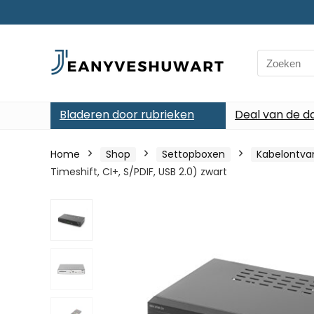
Search
for:
Bladeren door rubrieken
Deal van de d
Home
Shop
Settopboxen
Kabelontva
Timeshift, CI+, S/PDIF, USB 2.0) zwart