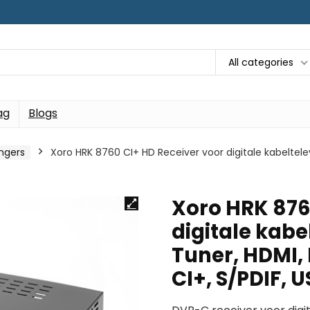
All categories
ag
Blogs
ngers
Xoro HRK 8760 CI+ HD Receiver voor digitale kabeltel
Xoro HRK 876
digitale kabe
Tuner, HDMI,
CI+, S/PDIF, U