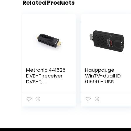
Related Products
Metronic 441625
Hauppauge
DVB-T receiver
WinTV-dualHD
DVB-T,
01590 – USB
compatibel met
(dual) 2x TV-
DVB-T2 Dongle
tuner –
Stick Compact,
gelijktijdig tv
HEVC, EPG, Full
kijken en
HD 1080p, HDMI,
opnemen DVB-
USB 2.0, SOS-
T2 HD, DVB-C HD,
knop, multi-
DVB-T voor
repeater
laptop of pc