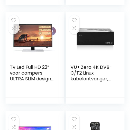
voor Freenet TV,
mediaspeler, USB
2.0, 12 V) zwart
Tv Led Full HD 22″
VU+ Zero 4K DVB-
voor campers
C/T2 Linux
ULTRA SLIM design
kabelontvanger,
–
zwart
dvd/Usb/Ci+/Hdmi
– 12/24/220 V –
DVB-T2/S2/C –
Vesa-aansluiting