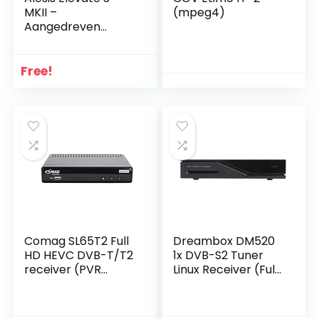
MKII –
(mpeg4)
Aangedreven
desktop
luidsprekers (paar)
voor thuisstudio,
Free!
videobewerking,
gamen en mobiele
apparaten
Comag SL65T2 Full
Dreambox DM520
HD HEVC DVB-T/T2
1x DVB-S2 Tuner
receiver (PVR
Linux Receiver (Full
Ready, H.265, HDTV,
HD 1080p)
HDMI, IRDETO
toegangssysteem