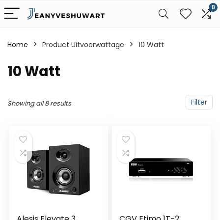
0
Home
Product Uitvoerwattage
‎10 Watt
‎10 Watt
Filter
Showing all 8 results
Alesis Elevate 3
CGV Etimo 1T-2