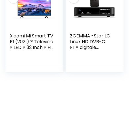
Xiaomi Mi Smart TV
ZGEMMA -Star LC
P1 (2021) ? Televisie
Linux HD DVB-C
? LED ? 32 Inch ? HD
FTA digitale
? New Frameless
kabelontvanger
Design – Android
met UK 3-pins
9.0 ? Google
voedingsadapter
Assistant ?
Ingebouwde
Chromecast ? 3
HDMI ? 2 USB