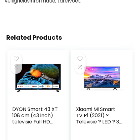
veiligheidsinformatie, tafelvoet.
Related Products
DYON Smart 43 XT
Xiaomi Mi Smart
108 cm (43 inch)
TV P1 (2021) ?
televisie Full HD
Televisie ? LED ? 32
Smart TV, HD
Inch ? HD ? New
Triple Tuner (DVB-
Frameless Design