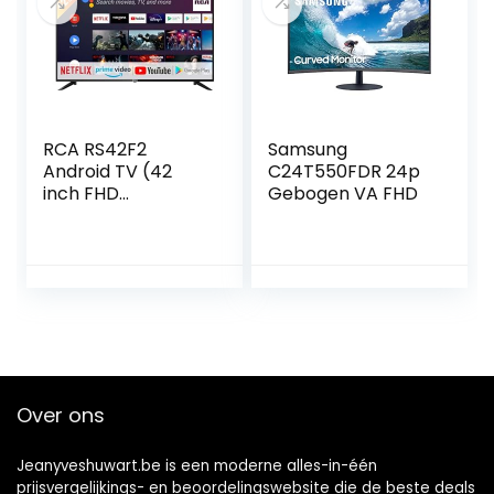
RCA RS42F2
Samsung
Android TV (42
C24T550FDR 24p
inch FHD
Gebogen VA FHD
1920x1080P Smart
TV met Google
Assistant),BT-
afstandsbediening
met microfoon,
ingebouwde
Chromecast,
HDMI, USB, WiFi,
Bluetooth, Triple
Over ons
Tuner (DVB-C / -
T2 / -S2)
Jeanyveshuwart.be is een moderne alles-in-één
prijsvergelijkings- en beoordelingswebsite die de beste deals