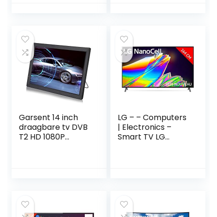
C/-S2/-T2), Prime
– Android 9.0 ?
Video, Netflix &
Google Assistant ?
HbbTV)
Ingebouwde
[modeljaar 2020]
Chromecast ? 3
HDMI ? 2 USB
Garsent 14 inch
LG – – Computers
draagbare tv DVB
| Electronics –
T2 HD 1080P
Smart TV LG
resolutie scherm
65NANO956 65″ 8K
digitale tv audio
Ultra HD NanoCell
video multimedia
WiFi Black –
speler voor buiten
Default Title
reizen