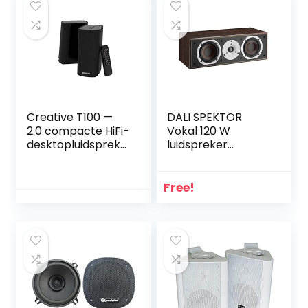
Creative T100 —
DALI SPEKTOR
2.0 compacte HiFi-
Vokal 120 W
desktopluidspreke
luidspreker
rs, maximaal 80W
walnoot licht
piekvermogen,
Bluetooth 5.0,
Free!
optische ingang,
AUX-in, Wide
SoundStage met
basregeling voor
computers en
laptops (zwart)