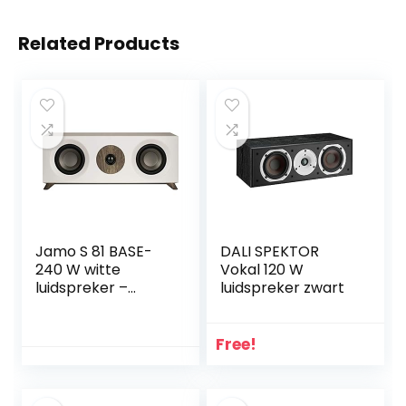
Related Products
Jamo S 81 BASE-
DALI SPEKTOR
240 W witte
Vokal 120 W
luidspreker –
luidspreker zwart
luidspreker
(bekabeld, 240 W,
71-26000 HZ, 8
Free!
Ohm, wit)