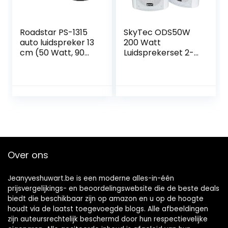
Roadstar PS-1315
SkyTec ODS50W
auto luidspreker 13
200 Watt
cm (50 Watt, 90
Luidsprekerset 2-
dB/W/m, 100 –
Weg voor Wand-
18000 Hz), zwart,
en Plafond wit
zwart
Over ons
Jeanyveshuwart.be is een moderne alles-in-één
prijsvergelijkings- en beoordelingswebsite die de beste deals
biedt die beschikbaar zijn op amazon en u op de hoogte
houdt via de laatst toegevoegde blogs. Alle afbeeldingen
zijn auteursrechtelijk beschermd door hun respectievelijke