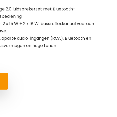
e 2.0 luidsprekerset met Bluetooth-
sbediening.
2 x 15 W + 2 x 18 W; bassreflexkanaal vooraan
ave.
2 aparte audio-ingangen (RCA), Bluetooth en
basvermogen en hoge tonen