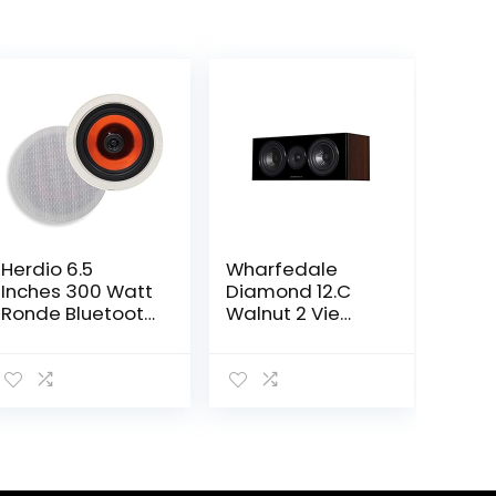
Herdio 6.5
Wharfedale
Inches 300 Watt
Diamond 12.C
Ronde Bluetooth
Walnut 2 Vie
Plafond
Bass Reflex 2
Speakers 2
Woofer 13 Cm +
Manier Flush
Tweeter A Cupo
Mount Stereo
Geluid
Badkamer
Speaker Voor
Slaapkamer