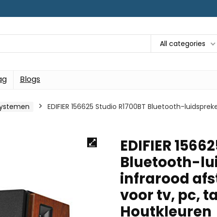
All categories
ag
Blogs
systemen
EDIFIER 156625 Studio R1700BT Bluetooth-luidspre
EDIFIER 15662
Bluetooth-l
infrarood af
voor tv, pc, 
Houtkleuren