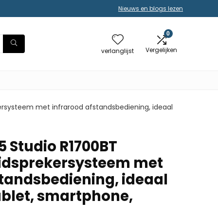
Nieuws en blogs lezen
0
Vergelijken
verlanglijst
kersysteem met infrarood afstandsbediening, ideaal
5 Studio R1700BT
uidsprekersysteem met
standsbediening, ideaal
tablet, smartphone,