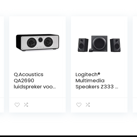
Q.Acoustics
Logitech®
QA2690
Multimedia
luidspreker voor
Speakers Z333 –
alle apparaten,
Zwart
zwart