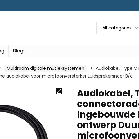
All categories
ag
Blogs
Multiroom digitale muzieksystemen
Audiokabel, Type C
e audiokabel voor microfoonversterker Luidsprekersnoer B/a
Audiokabel, 
connectorad
Ingebouwde h
ontwerp Duu
microfoonver