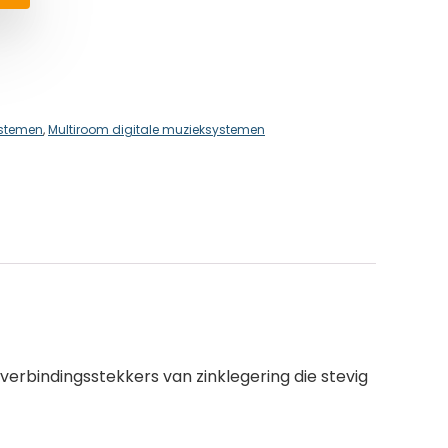
ystemen
,
Multiroom digitale muzieksystemen
rbindingsstekkers van zinklegering die stevig