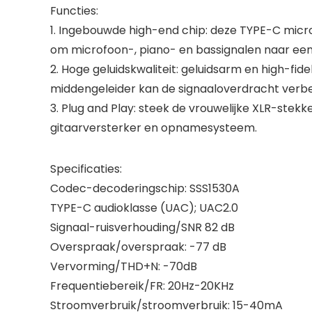
Functies:
1. Ingebouwde high-end chip: deze TYPE-C micr
om microfoon-, piano- en bassignalen naar ee
2. Hoge geluidskwaliteit: geluidsarm en high-fi
middengeleider kan de signaaloverdracht verb
3. Plug and Play: steek de vrouwelijke XLR-ste
gitaarversterker en opnamesysteem.
Specificaties:
Codec-decoderingschip: SSS1530A
TYPE-C audioklasse (UAC); UAC2.0
Signaal-ruisverhouding/SNR 82 dB
Overspraak/overspraak: -77 dB
Vervorming/THD+N: -70dB
Frequentiebereik/FR: 20Hz-20KHz
Stroomverbruik/stroomverbruik: 15-40mA