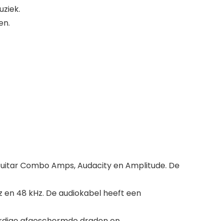
uziek.
en.
uitar Combo Amps, Audacity en Amplitude. De
 en 48 kHz. De audiokabel heeft een
ardige afgeschermde draden en