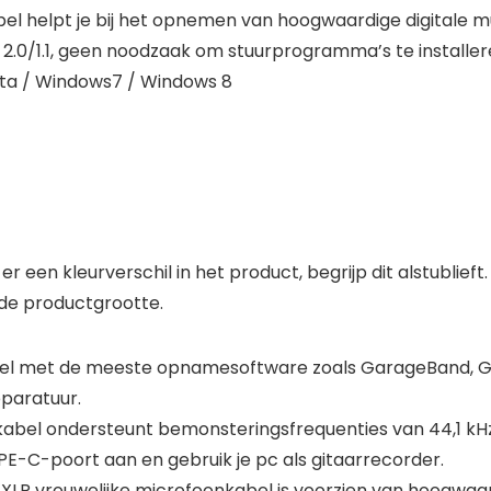
l helpt je bij het opnemen van hoogwaardige digitale m
2.0/1.1, geen noodzaak om stuurprogramma’s te installer
sta / Windows7 / Windows 8
en kleurverschil in het product, begrijp dit alstublieft.
 de productgrootte.
bel met de meeste opnamesoftware zoals GarageBand, G
paratuur.
bel ondersteunt bemonsteringsfrequenties van 44,1 kHz
PE-C-poort aan en gebruik je pc als gitaarrecorder.
LR vrouwelijke microfoonkabel is voorzien van hoogwa