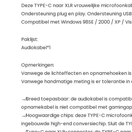
Deze TYPE-C naar XLR vrouwelijke microfoonkabe
Ondersteuning plug en play. Ondersteuning USB 
Compatibel met Windows 98SE / 2000 / XP / Vi
Paklijst:
Audiokabel*1
Opmerkingen:
Vanwege de lichteffecten en opnamehoeken is er e
Vanwege handmatige meting is er tolerantie in
↛Breed toepasbaar: de audiokabel is compati
opnamekabel is niet compatibel met gamingap
↛Hoogwaardige chips: deze TYPE-C microfoonka
ingebouwde high-end conversiechip. Sluit de TY
↛Type-C naar XLR-connector: de TYPE-C naar X