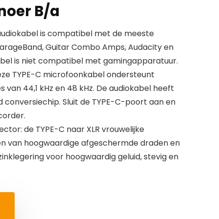
noer B/a
udiokabel is compatibel met de meeste
arageBand, Guitar Combo Amps, Audacity en
el is niet compatibel met gamingapparatuur.
eze TYPE-C microfoonkabel ondersteunt
 van 44,1 kHz en 48 kHz. De audiokabel heeft
 conversiechip. Sluit de TYPE-C-poort aan en
corder.
tor: de TYPE-C naar XLR vrouwelijke
ien van hoogwaardige afgeschermde draden en
inklegering voor hoogwaardig geluid, stevig en