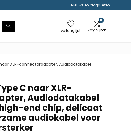
Nieuws en blogs lezen
0
Vergelijken
verlanglijst
 naar XLR-connectoradapter, Audiodatakabel
Type C naar XLR-
apter, Audiodatakabel
igh-end chip, delicaat
rzame audiokabel voor
sterker