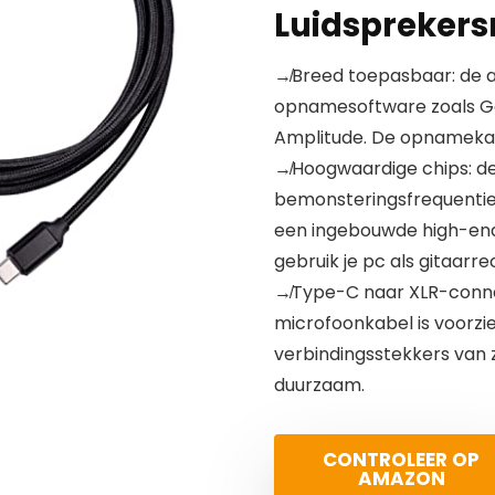
Luidsprekers
↛Breed toepasbaar: de a
opnamesoftware zoals G
Amplitude. De opnamekab
↛Hoogwaardige chips: d
bemonsteringsfrequenties
een ingebouwde high-end
gebruik je pc als gitaarre
↛Type-C naar XLR-connec
microfoonkabel is voorz
verbindingsstekkers van z
duurzaam.
CONTROLEER OP
AMAZON