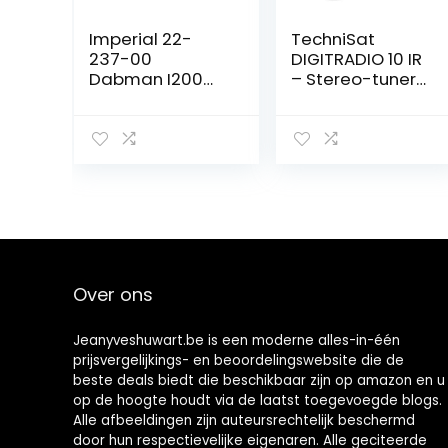
Imperial 22-
TechniSat
237-00
DIGITRADIO 10 IR
Dabman I200
– Stereo-tuner
Internet-/Dab+
met
Radio Met Cd-
internetradio,
Speler, Wit
DAB+, WLAN,
kleurenscherm,
bluetooth,
afstandsbedien
ing, wekker,
perfecte
aanvulling voor
hifi-systemen,
Over ons
zwart/zilver
Jeanyveshuwart.be is een moderne alles-in-één
prijsvergelijkings- en beoordelingswebsite die de
beste deals biedt die beschikbaar zijn op amazon en u
op de hoogte houdt via de laatst toegevoegde blogs.
Alle afbeeldingen zijn auteursrechtelijk beschermd
door hun respectievelijke eigenaren. Alle geciteerde