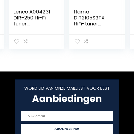
Lenco A004231
Hama
DIR-250 Hi-Fi
DIT2105SBTX
tuner
HiFi-tuner
bouwsteen –
internetradio,
internetradio
DAB/DAB+,
met DAB+ –
bluetooth, met
Bluetooth V5.0 –
internetradio,
Spotify Connect
digitale
– 3,2″ TFT LCD-
radio/FM, WLAN,
scherm – met
stereo-
afstandsbedien
ontvanger,
ing en 2
Spotify/Amazon
antennes –
Music,
WORD LID VAN ONZE MAILLIJST VOOR BEST
zwart
afstandsbedien
Aanbiedingen
ing, USB/AUX,
wekker, zwart