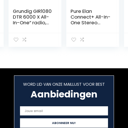
Grundig GIR1080
Pure Elan
DTR 6000 X All-
Connect+ All-In-
In-One” radio,
One Stereo
wit, wit
Internetradio
mit DAB und
Bluetooth 5
(DAB/DAB+ &
UKW-radio,
internetradio,
TFT-display, 20
zenderspeakers,
muziekstreamin
g, podcasts),
WORD LID VAN ONZE MAILLIJST VOOR BEST
Houtskool
Aanbiedingen