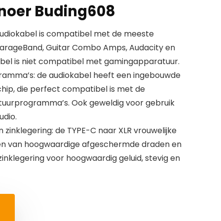
snoer Buding608
udiokabel is compatibel met de meeste
arageBand, Guitar Combo Amps, Audacity en
el is niet compatibel met gamingapparatuur.
ramma’s: de audiokabel heeft een ingebouwde
ip, die perfect compatibel is met de
tuurprogramma’s. Ook geweldig voor gebruik
udio.
 zinklegering: de TYPE-C naar XLR vrouwelijke
ien van hoogwaardige afgeschermde draden en
inklegering voor hoogwaardig geluid, stevig en