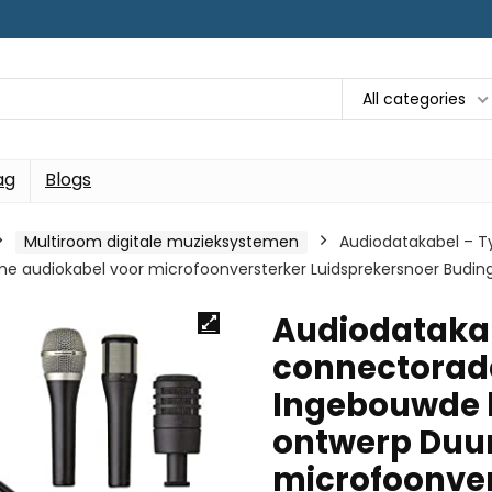
All categories
ag
Blogs
Multiroom digitale muzieksystemen
Audiodatakabel – T
e audiokabel voor microfoonversterker Luidsprekersnoer Budi
Audiodatakab
connectorad
Ingebouwde h
ontwerp Duu
microfoonver