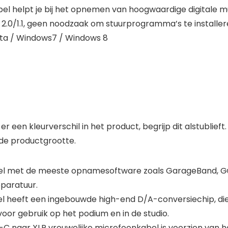
l helpt je bij het opnemen van hoogwaardige digitale m
2.0/1.1, geen noodzaak om stuurprogramma’s te installer
sta / Windows7 / Windows 8
en kleurverschil in het product, begrijp dit alstublieft.
 de productgrootte.
bel met de meeste opnamesoftware zoals GarageBand, G
paratuur.
l heeft een ingebouwde high-end D/A-conversiechip, di
or gebruik op het podium en in de studio.
E-C naar XLR vrouwelijke microfoonkabel is voorzien va