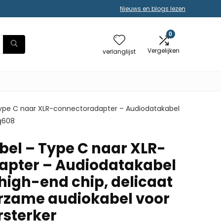
Nieuws en blogs lezen
0
Vergelijken
verlanglijst
ype C naar XLR-connectoradapter – Audiodatakabel
ng608
el – Type C naar XLR-
apter – Audiodatakabel
igh-end chip, delicaat
rzame audiokabel voor
sterker