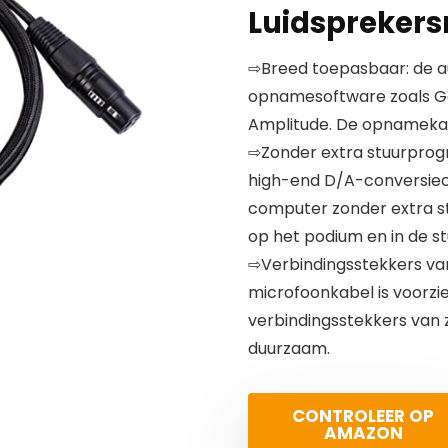
Luidspreker
⇨Breed toepasbaar: de a
opnamesoftware zoals G
Amplitude. De opnamekab
⇨Zonder extra stuurprog
high-end D/A-conversiech
computer zonder extra s
op het podium en in de st
⇨Verbindingsstekkers van
microfoonkabel is voorz
verbindingsstekkers van z
duurzaam.
CONTROLEER OP
AMAZON