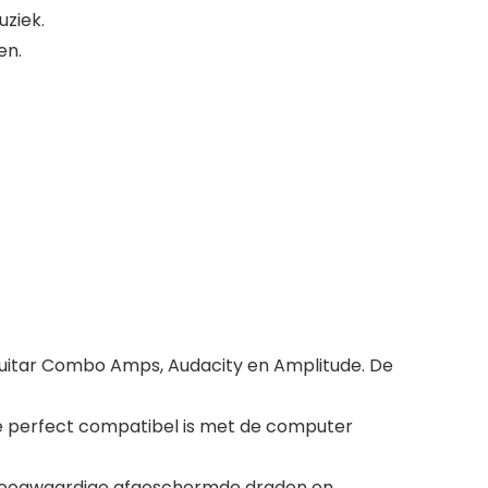
uziek.
en.
uitar Combo Amps, Audacity en Amplitude. De
e perfect compatibel is met de computer
n hoogwaardige afgeschermde draden en