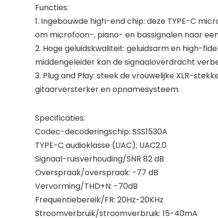
Functies:
1. Ingebouwde high-end chip: deze TYPE-C micr
om microfoon-, piano- en bassignalen naar ee
2. Hoge geluidskwaliteit: geluidsarm en high-fi
middengeleider kan de signaaloverdracht verb
3. Plug and Play: steek de vrouwelijke XLR-ste
gitaarversterker en opnamesysteem.
Specificaties:
Codec-decoderingschip: SSS1530A
TYPE-C audioklasse (UAC); UAC2.0
Signaal-ruisverhouding/SNR 82 dB
Overspraak/overspraak: -77 dB
Vervorming/THD+N: -70dB
Frequentiebereik/FR: 20Hz-20KHz
Stroomverbruik/stroomverbruik: 15-40mA