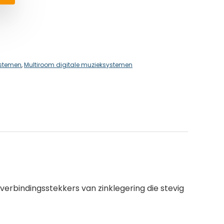
ystemen
,
Multiroom digitale muzieksystemen
rbindingsstekkers van zinklegering die stevig