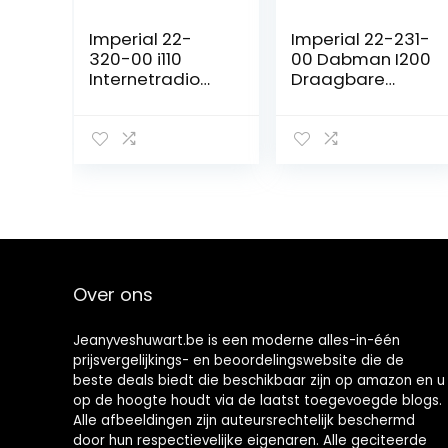
Imperial 22-
Imperial 22-231-
320-00 i110
00 Dabman I200
Internetradio
Draagbare
(TFT
Internet/DAB+
kleurendisplay,
Radio, Stereo
WLAN, Line-Out,
Sound, FM, WLAN,
netadapter)
LAN, Aux-In, Line-
bruin
Out, Zwart
Over ons
Jeanyveshuwart.be is een moderne alles-in-één
prijsvergelijkings- en beoordelingswebsite die de
beste deals biedt die beschikbaar zijn op amazon en u
op de hoogte houdt via de laatst toegevoegde blogs.
Alle afbeeldingen zijn auteursrechtelijk beschermd
door hun respectievelijke eigenaren. Alle geciteerde