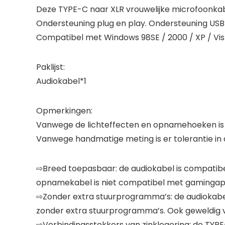
Deze TYPE-C naar XLR vrouwelijke microfoonkabe
Ondersteuning plug en play. Ondersteuning USB 
Compatibel met Windows 98SE / 2000 / XP / Vi
Paklijst:
Audiokabel*1
Opmerkingen:
Vanwege de lichteffecten en opnamehoeken is er e
Vanwege handmatige meting is er tolerantie in
⇨Breed toepasbaar: de audiokabel is compati
opnamekabel is niet compatibel met gamingap
⇨Zonder extra stuurprogramma’s: de audiokabe
zonder extra stuurprogramma’s. Ook geweldig vo
⇨Verbindingsstekkers van zinklegering: de TYP