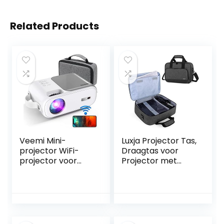
Related Products
Veemi Mini-
Luxja Projector Tas,
projector WiFi-
Draagtas voor
projector voor
Projector met
thuisbioscoopfilms
Accessoire Vakken
met HDMI-USB-
(Compatibel met
AV-interfaces,
Optoma, Epson,
afstandsbediening
BenQ en andere
en draagtas,
Projectoren), 39,4
draagbare
CM x 28 CM x 13,5