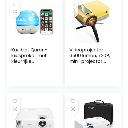
projector voor
CM, Zwart
kinderen en
volwassenen
cadeau (wit)
Kaulbiat Quran-
Videoprojector
luidspreker met
6500 lumen, 720P,
kleurrijke
mini-projector,
veranderlijke
draagbaar, met
lichtprojectielamp
statief,
APP-bediening
thuisbioscoop,
Digitale projector
Yefound Q6, voor
Nachtlamp met
TV
koranrecitatie
stick/HD/USB/AV/
Vertaling
PS4/laptop
Luidspreker
Moslimgeschenk