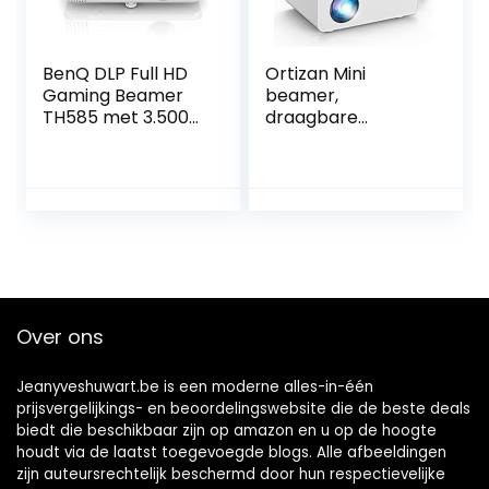
BenQ DLP Full HD
Ortizan Mini
Gaming Beamer
beamer,
TH585 met 3.500
draagbare
ANSI lumen, game-
thuisbioscoopbea
modi, lage input
mer met 1080p Full
laag van 16 ms
HD, 5000 lumen en
perfect voor
180 inch display,
gameconsoles
compatibel met
USB/HDMI/AV/Mic
ro SD, video led-
projector inclusief
handtas
Over ons
Jeanyveshuwart.be is een moderne alles-in-één
prijsvergelijkings- en beoordelingswebsite die de beste deals
biedt die beschikbaar zijn op amazon en u op de hoogte
houdt via de laatst toegevoegde blogs. Alle afbeeldingen
zijn auteursrechtelijk beschermd door hun respectievelijke