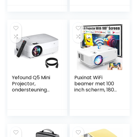
thuisbioscoop –
Full HD, 7000
Hifi speakers – Wit
Lumen Video
Beamer met 300”
Display, 120000 uur
LED Projector
Compatibel met
HDMI/USB/SD/AV/
VGA
Yefound Q5 Mini
Puxinat WiFi
Projector,
beamer met 100
ondersteuning
inch scherm, 180
1080P Full HD, 6500
ANSI helderheid
lumen, draagbare
[meer dan 7500
overheadprojecto
lumen] 1080p Full
r, multimedia
HD versterkte
home theater,
draagbare
compatibel met
projector
HD, USB, TV Stick,
compatibel met