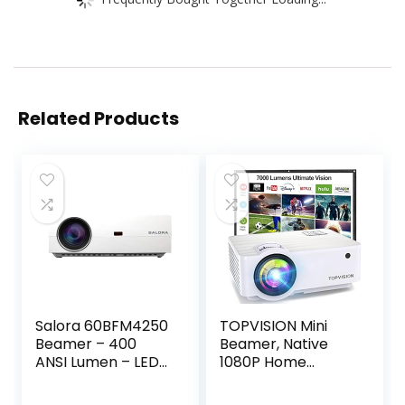
Related Products
Salora 60BFM4250
TOPVISION Mini
Beamer – 400
Beamer, Native
ANSI Lumen – LED
1080P Home
1080p 1920×1080 –
Cinema Beamer
Projector voor
Ondersteunt 1080P