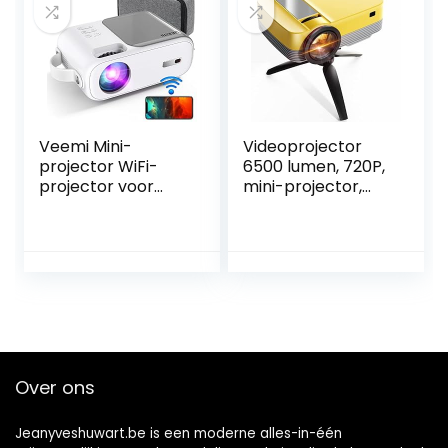
AV, PS4
tv-stick
smartphone en
tablet HDMI USB,
thuisbioscoop
beamer.
Veemi Mini-
Videoprojector
projector WiFi-
6500 lumen, 720P,
projector voor
mini-projector,
thuisbioscoopfilms
draagbaar, met
met HDMI-USB-
statief,
AV-interfaces,
thuisbioscoop,
afstandsbediening
Yefound Q6, voor
en draagtas,
TV
draagbare
stick/HD/USB/AV/
projector voor
PS4/laptop
kinderen en
volwassenen
Over ons
cadeau (wit)
Jeanyveshuwart.be is een moderne alles-in-één