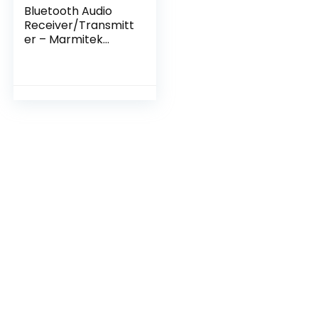
Bluetooth Audio
Receiver/Transmitt
er – Marmitek
BoomBoom 100-2
in 1 – aptX & aptX
Low Latency –
Digitale en Analoge
Aansluiting –
Verbind 2
Koptelefoon
Tegelijk – Steam
Muziek Naar je
Stereo, zwart