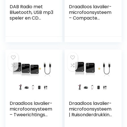
DAB Radio met
Draadloos lavalier-
Bluetooth, USB mp3
microfoonsysteem
speler en CD
– Compacte
speler – Audizio
draadloze lavalier
Prato – Microset –
live-
Stereo set –
microfoon,Makkelij
Wekkerradio –
k mee te nemen
Hout
microfoonsysteem
Bisenty
Draadloos lavalier-
Draadloos lavalier-
microfoonsysteem
microfoonsysteem
– Tweerichtings
| Ruisonderdrukking
2.4G draadloos
buitenshuis Live
reversmicrofoonsy
lavaliermicrofoon,R