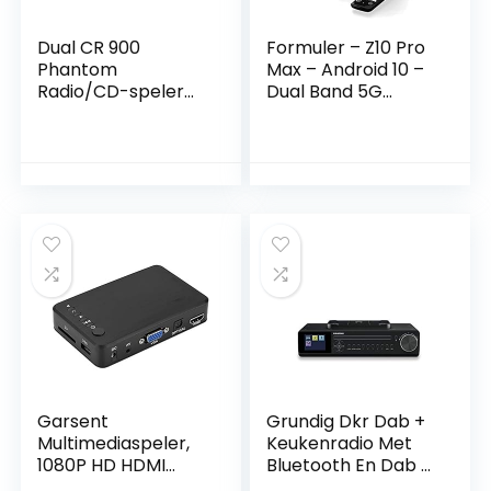
Dual CR 900
Formuler – Z10 Pro
Phantom
Max – Android 10 –
Radio/CD-speler
Dual Band 5G
met internetradio
behuizing – LAN –
DAB+, FM AUX,
4GB RAM – 32GB
Bluetooth, CD,
ROM – 4K
DLNA, NFC, USB,
WiFi, Internetradio
G, zwart
Garsent
Grundig Dkr Dab +
Multimediaspeler,
Keukenradio Met
1080P HD HDMI
Bluetooth En Dab +
audio- en video-
Ontvangst Dab+,