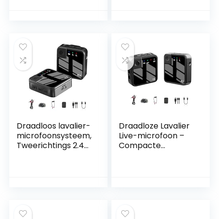
steem –
uisonderdrukking
Draagbare
buitenshuis Live-
Outdoor
microfoon, met
Ruisonderdrukking
high-definition
Live Microfoon
geluidskwaliteit
Horypt
Draadloos lavalier-
Draadloze Lavalier
microfoonsysteem,
Live-microfoon –
Tweerichtings 2.4G
Compacte
draadloos
draadloze lavalier
reversmicrofoonsy
live-
steem | Makkelijk
microfoon,Tweeric
mee te nemen
htings 2.4G
microfoonsysteem
draadloos
A/a
transmissiemicrofo
onsysteem