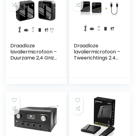
Draadloze
Draadloze
lavaliermicrofoon –
lavaliermicrofoon –
Duurzame 2,4 GHz
Tweerichtings 2.4G
draadloze lavalier-
draadloos
microfoon |
reversmicrofoonsy
Makkelijk mee te
steem |
nemen
Ruisonderdrukking
microfoonsysteem
buitenshuis Live-
Gruwkue
microfoon, met
high-definition
geluidskwaliteit
Umifica