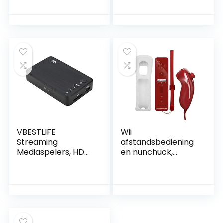
streamer met wifi
Digitale
en ethernet,
Mediaspeler
ondersteunt
RM/RMVB
internetradio
Mediaspelerbox,Dr
(vTuner), Spotify,
aagbare
Tidal, DLNA/UPnP,
Mediaspeler HDMI
USB-bronnen
Video Audio Met
Afstandsbediening,
Voor MP3/4,USB
Harde Schijf(EU)
VBESTLIFE
Wii
Streaming
afstandsbediening
Mediaspelers, HDMI
en nunchuck,
1080P HD Audio- en
draadloze
Video-
afstandsbediening
multimediaspeler
spel joysticks Wii
met IR-
gamepad
afstandsbediening
controller
110V-240V,
ingebouwde
Zwart(EU)
beweging plus met