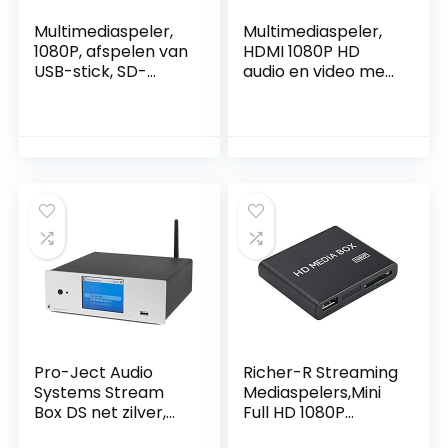
Multimediaspeler,
Multimediaspeler,
1080P, afspelen van
HDMI 1080P HD
USB-stick, SD-
audio en video met
kaart met HD-
IR-
HDMI/AV/VGA-
afstandsbediening
uitgang voor
110V-240V,
RMVB/MKV/JPEG
afspelen van
enz. met
films/muziek/foto’s
afstandsbediening
/bestanden direct
op uw tv, EU.
Pro-Ject Audio
Richer-R Streaming
Systems Stream
Mediaspelers,Mini
Box DS net zilver,
Full HD 1080P
Hires audio
Mediaspeler,