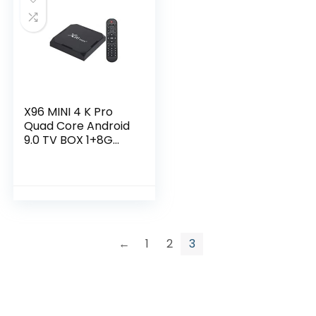
siliconen case voor
Wii & Wii U – rood
X96 MINI 4 K Pro
Quad Core Android
9.0 TV BOX 1+8G
K18.0 WIFI HDMI
Mediaspeler
←
1
2
3