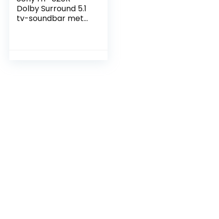
Dolby Surround 5.1
tv-soundbar met
bedrade
subwoofer en
achterluidsprekers,
zwart